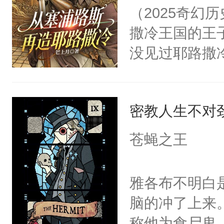
（2025奇幻
撒冷王国的王
没见过耶路撒
岛。坏消息：
得圣剑【咎瓦
密教人生不对
的十二位圣武
紫瞳的阿斯托
苍蝇之王
雅各布不明白
脑的冲了上来
称他为食尸鬼