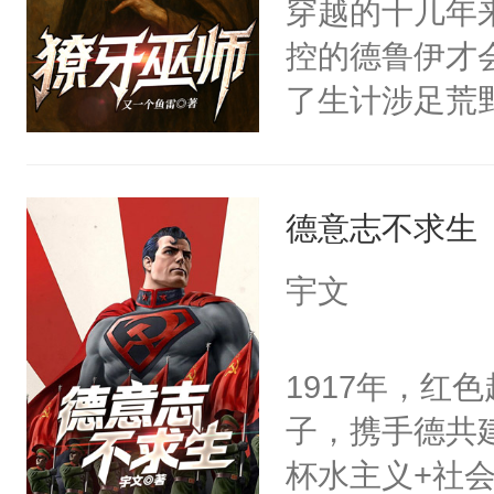
穿越的十几年
控的德鲁伊才
了生计涉足荒
德意志不求生
宇文
1917年，红
子，携手德共
杯水主义+社