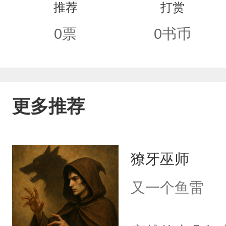
推荐
打赏
0
票
0
书币
更多推荐
獠牙巫师
又一个鱼雷