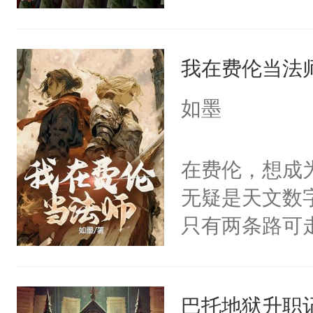
育+国公分野
托+社会财富
我在费伦当法
如墨
在费伦，想成
无疑是天文数
只有两条路可
具，或者冒着
考了许久，下
巴托地狱升职
卖。聊天群：367