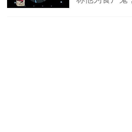
两只鸟，猫头
祂们似乎在把
好吧，他无权
色如白骨，双
峦，风暴肆虐
山丘，回忆浸
人的意愿。（
结合，背景是
铭记道途）