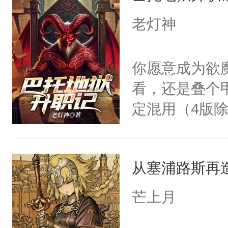
0
老灯神
你愿意成为欲
看，还是叠个
定混用（4版
者随手捏的怪书友
从塞浦路斯再
芒上月