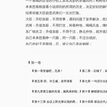
一个落魄的企业的小职工莫名其妙的穿越回到了刚刚登
本来想着根据看小说得到的所谓的历史，决定好好的躺
结果却被大臣勋贵武将们一次次打脸。
大臣：升职加薪，不用管事，遇到问题了皇帝解决，然
武将：升值加薪，不用打仗，闲着种地，喝喝兵血，继
东厂锦衣卫：升值加薪，不用干活，挣点外快，就升值
自己本来想着睁一只眼，闭一只眼，不过分就好。
自己的妃子是眼线，忍，谁让自己喜欢她呢；
忍，自己还要指着他们给自己干活；
武将不扒拉不动，忍，找个能扒拉他们的人就好了
锦衣卫东厂乱七八糟，忍，本来作用就不大了。
第一卷
直到自己拨给陕西平乱救民的粮草无故漂没九成，派去
第一章穿越吧，兄弟！
第二章：石锤了，
崇祯疯了。
第五章 田、许立威，皇帝请客
第七章 一句话引出的爆炸性
第九章黄立极的失落，施凤来的惊喜，都来自周旭的威胁
第十章 解锁新玩法的周旭
第十三章 会议上郭允厚出现的两面性
第十四章 谁说古代人智商低的