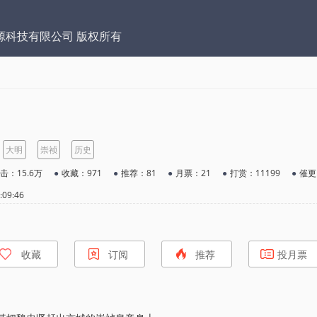
源科技有限公司 版权所有
大明
崇祯
历史
击：15.6万
●
收藏：971
●
推荐：81
●
月票：21
●
打赏：11199
●
催更
09:46
收藏
订阅
推荐
投月票