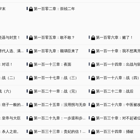
岁末
第一百零二章：崇祯二年
瓷器与封赏！
第一百零五章：敢不敢？
第一百零六章：赌了！
选、满桂的想法。
第一百零九章：额璘臣来了
第一百一十章：我不想离
：对话！
第一百一十三章：夜面
第一百一十四章：出战与
：战（二）
第一百一十七章：战（三）
第一百一十八章：战（四
战（六）
第一百二十一章：战（完）
第一百二十二章：战后
子一般的孙承宗
第一百二十五章：没用拐与无奈
第一百二十六章：中医被
：皇帝与大臣
第一百二十九章：一步退和步步退、有喜！
第一百三十章：对不起诸位，朕不退
：杀人之前。
第一百三十三章：贵妃的信！蒙在鼓里的田国丈！
第一百三十四章：捅破