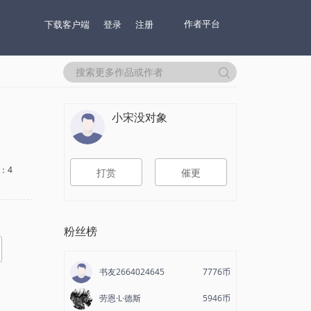
作者平台
下载客户端
登录
注册
小宋没对象
：4
打赏
催更
粉丝榜
书友2664024645
7776币
劳恩·L·德斯
5946币