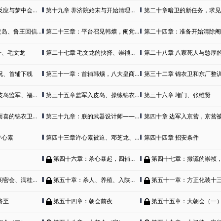
与梦中会面朱由检
第十九章 养济院始末与开始清理东厂、锦衣卫
第二十章暗卫的新任务，求见的太监
鲁王回信以及买粮
第二十三章：平台召见韩爌，阉党覆灭倒计时
第二十四章：准备开始清除阉党、温体
升、毛文龙
第二十七章 毛文龙的抉择、崇祯元年
第二十八章 八家死人与憨厚的金
况、首辅下线
第三十一章：首辅韩爌，八大皇商的家产，不要脸的郭允厚
第三十二章 锦衣卫和东厂整训、御史出
监军、福王世子
第三十五章监军入皮岛、操练锦衣卫。
第三十六章 堵门、张维贤
衣卫与招兵、练兵。
第三十九章：朕的武器设计师——徐光启终于出现了。
第四十章 边军入京营，京营
许心素
第四十三章许心素被迫、邓芝龙、邓芝凤。
第四十四章 招安条件
第四十六章：杀心暴起，四辅补位
第四十七章：撒谎的崇祯，十八芝分道扬
密会、满桂要人
第五十章：杀人、养殖、入陕、初见
第五十一章：方正化装十
将至
第五十四章：朝会前夜
第五十五章：大朝会（一