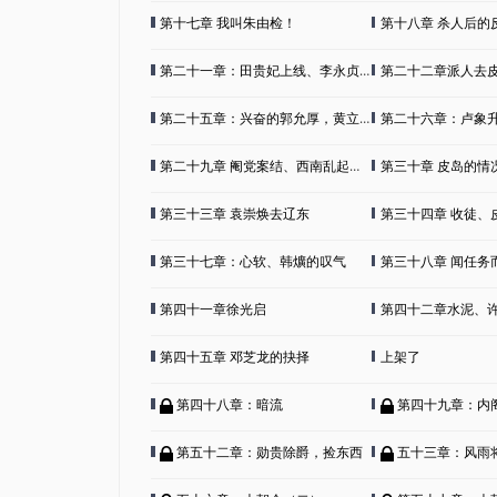
第十七章 我叫朱由检！
第十八章 杀人后的反应
第二十一章：田贵妃上线、李永贞下线
第二十二章派人去皮岛、
第二十五章：兴奋的郭允厚，黄立极的答卷
第二十六章：卢象
第二十九章 阉党案结、西南乱起、朝堂稳定计划开始实施
第三十章 皮岛的情
第三十三章 袁崇焕去辽东
第三十四章 收徒、皮岛
第三十七章：心软、韩爌的叹气
第三十八章 闻任务而喜的锦
第四十一章徐光启
第四十二章水泥、
第四十五章 邓芝龙的抉择
上架了
第四十八章：暗流
第四十九章：内阁
第五十二章：勋贵除爵，捡东西
五十三章：风雨