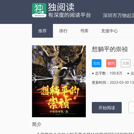
深圳市万物起
推荐
排行
书库
充值中心
想躺平的崇祯
完结
签约
大萌
●
总字数：109.8万
●
点
更新时间：2023-03-30 13:
开始阅读
简介