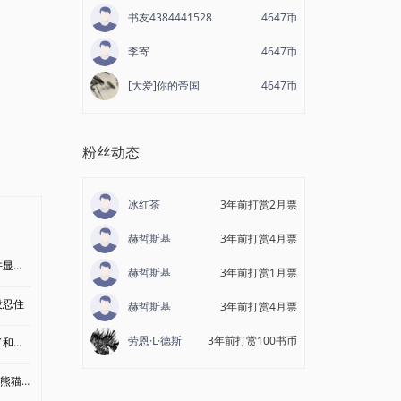
书友4384441528
4647币
李寄
4647币
[大爱]你的帝国
4647币
粉丝动态
冰红茶
3年前打赏2月票
赫哲斯基
3年前打赏4月票
业务
赫哲斯基
3年前打赏1月票
没忍住
赫哲斯基
3年前打赏4月票
劳恩·L·德斯
3年前打赏100书币
正着
猫待遇