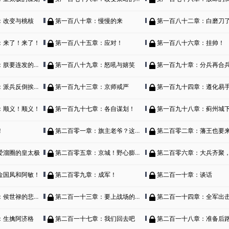
：改变与桃核
第一百八十章：慢慢的来
第一百八十二章：白磨刀
：来了！来了！
第一百八十五章：应对！
第一百八十六章：挂帅！
要连发的重机枪！
第一百八十九章：怒吼与嬉笑
第一百九十章：分兵再合
兵反倒挨骂的崇祯
第一百九十三章：京师戒严
第一百九十四章：遵化易
：顺义！顺义！
第一百九十七章：各自谋划！
第一百九十八章：蓟州城下的战
！
第二百零一章：旗主老爷？这网你喜欢不？
第二百零二章：藩王也要来勤
爱溜圈的皇太极
第二百零五章：京城！野心膨胀！
第二百零六章：大兵齐聚，准备开
金国凤和阿敏！
第二百零九章：成军！
第二百一十章：谈话
侯世禄的悲愤！
第二百一十三章：要上战场的崇祯！
第二百一十四章：全军出
：生擒阿济格
第二百一十七章：我们回去吧
第二百一十八章：准备后