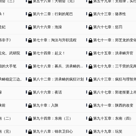
朝会（三）
第五十八章：大朝会（完）
第五十九章：太祖律，实行吧
杀！
第六十二章：行刺的尾巴
第六十三章：骆养性
贵妃
第六十六章：泡澡
第六十七章：惩罚
韩非子》
第七十章：淘汰与升职流程
第七十一章：郑芝龙的变
元化、武研院
第七十四章：起义！
第七十五章：洪承畴升官
祯的大手笔
第七十八章：募兵、洪承畴的抉择
第七十九章：三千营的见
承畴稳定三边。
第八十二章：洪承畴的疯狂计划
第八十三章：疯狂与理智并存的洪
碌
第八十六章：夜话
第八十七章：郭老抠要上
陕前
第九十章：入陕
第九十一章：陕西的改变
南（二）
第九十四章：东南（三）
第九十五章：东南（四）
南（完）
第九十八章：锦衣卫归心
第九十九章：玩笑