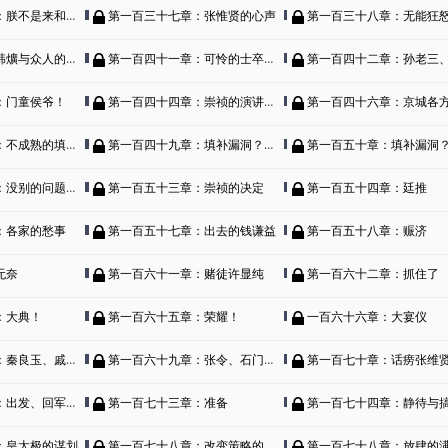
来和你们讲条件的！
第一百三十七章：张惟贤的心声
第一百三十八章：无能狂
与众人的喝茶会。
第一百四十一章：可怜的士卒、士卒日常
第一百四十二章：孙老三、王
：门童侯爷！
第一百四十四章：崇祯的演讲（下）
第一百四十六章：京城各方反应（上
熟的填补河套方案
第一百四十九章：填补漏洞？错！是党争（上）
第一百五十章：填补漏洞？错！是党争。
的问题，就是缺钱！
第一百五十三章：崇祯的决定
第一百五十四章：廷推
：各家的愁事
第一百五十七章：出去的钱谦益
第一百五十八章：赈济
无奈
第一百六十一章：赌徒许显纯
第一百六十二章：抓住了
：大典！
第一百六十五章：荣耀！
一百六十六章：大宴仪
玉、戚家军之殇！
第一百六十九章：张令、石门寨旧事。
第一百七十章：话痨张维贤与秦
发、回军、滚蛋！
第一百七十三章：准备
第一百七十四章：静待与
：皇太极的谋划
第一百七十八章：改变策略的崇祯与赏赐！
第一百七十八章：放肆的