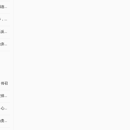
上）
疯了
应！
袭扰
，传召
上）
滴血
（上）