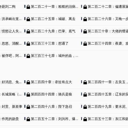
奇葩刘二狗
第二百二十一章：粗糙的治病，谈话
第二百二十二章：偏遭屋漏连夜雨（
出笼、田尔耕带兵。
第二百二十五章：城破、离去
第二百二十六章：又晚一步，
怒让人失去理智！
第二百二十九章：巴掌、底气
第二百三十章：大佬的懵逼反
悠、清醒、难题
第三百三十三章：想通了
第二百三十四章：夜袭、放弃
被俘吧，阿敏！
第三百三十七章：城外的血，城头的诗
好消息、免赋税
第二百四十章：牵扯有点大
第二百四十一章：左良玉
长城策略（下）
第四百四十四章：骑兵是狼
第二百四十五章：辽东的安排（
：封赏、新差事
第二百四十八章：陛下急召
第二百四十九章：要水泥、心头
：作死的勋贵
第二百五十二章：刘兴祚、爆菊、兵源
第二百五十三章：东江和勋贵的旧事、未来