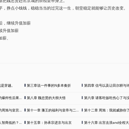
基把魏忠贤赶出京城的崇祯皇帝身上。
平，挣点小钱钱，稳稳当当的过完这一生，朝堂稳定就能够让历史改变。
后，继续升值加薪
续升值加薪
加薪、
调查此事的御史回答确属正常以后
就是穿越。
第三章说一件事的N多本奏折
第四章 信号以及让田尔耕与许显纯的开心
后果与奏折压力转移
第八章 魏忠贤的大彻大悟
第六章 请客吃饭吃伤心了与
与皇宫内职位的安排
第十一章 藩王的福利与皇帝与二位大臣的极限拉扯
第十二章 周旭：我就威胁你了和歪打
？站出来，我打不死你
第十五章：孙承宗进京与出京
第十六章 出宫去浪and全程大熊