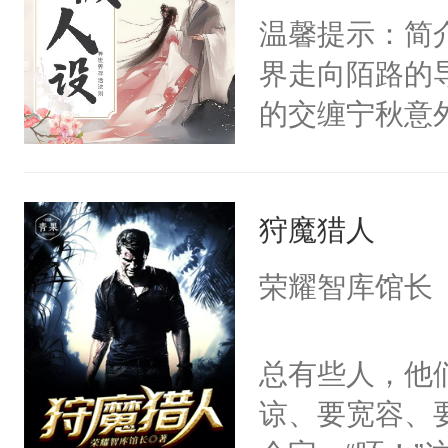
温馨提示：简
界走向陌路的导
的交缠宁秋意
到了魂穿男配
异世界存活下
狩魔猎人
的剧情……表面
阎王实际:沙雕
荣耀智库馆长
总有些人，他
谅、要宽容、