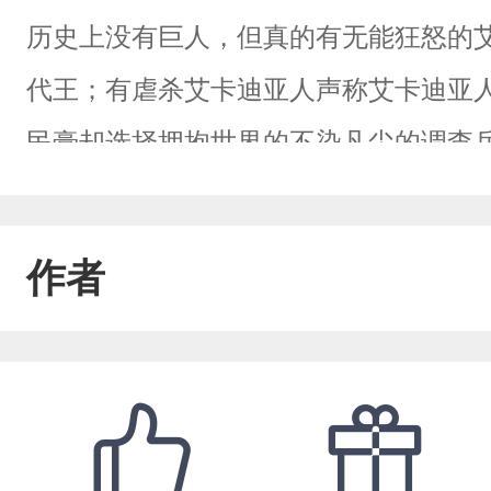
历史上没有巨人，但真的有无能狂怒的艾
代王；有虐杀艾卡迪亚人声称艾卡迪亚
民膏却选择拥抱世界的不染凡尘的调查
宾的调查兵团15代目；有为了大义向马
目；有跟马莱军官惺惺相惜一起牺牲升华
作者
不伐之树，无不杀之鸡犬，无遗留之壮
迪岛“哪怕历史能交给谏人来书写，也不