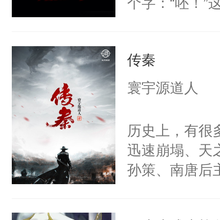
个字：“呸！
对有错。所以
来谈原谅，好
传秦
寰宇源道人
历史上，有很
迅速崩塌、天
孙策、南唐后
穿越，主角没
逻辑推理，去