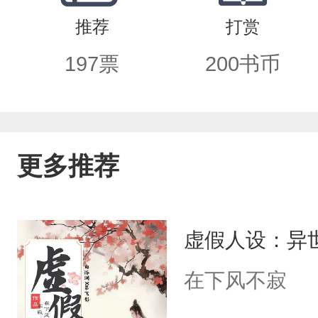
推荐
打赏
197
票
200
书币
更多推荐
虚假人设：异
在下风不寂