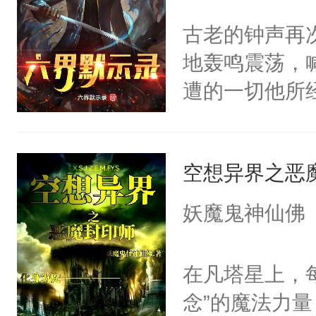
古老的钟声再
地轰鸣震荡，
遭的一切他所
着世界之门的
空想异界之恶
妖魔鬼神仙佛
在凡塔星上，
念”的魔法力量