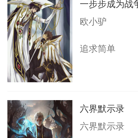
一步步成为战
一步步如何诛
击匈奴、收西
欧小驴
方，万朝来贺
追求简单
六界默示录
六界默示录