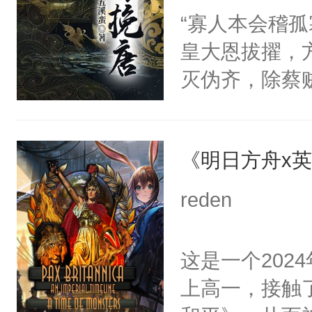
“寡人本会稽
皇大恩拔擢，
灭伪齐，除蔡
朔，削平叛藩
年，历二十八
《明日方舟x
为一统。卿等
苟安，宦竖威
reden
义，板荡未见
王为唐贼？吾
这是一个202
北讨李氏不孝
上高一，接触
仍不失封侯之