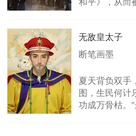
和平》，从而
臣檄》公元8
有自身个性的
国，即将在一
了创作这个小
有唐以来，国
无敌皇太子
界观与本人能
兵骄纵。宦官
就这么草草收
断笔画墨
智慧出，有大
与相关好事者
乱，有牙兵。
所以请大家见
夏天背负双手
而后义，失义
们还想看这种
图，生民何计
小说，同时尽
功成万骨枯。
堂，陷入死一
以诗知人。这