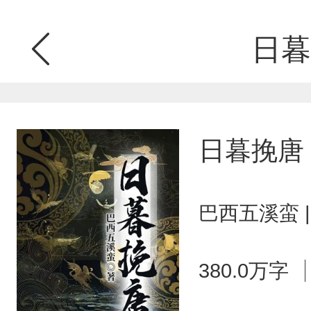
日暮
日暮挽唐
巴西五溪蛮 
380.0万字