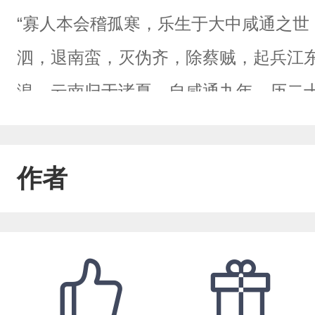
“寡人本会稽孤寒，乐生于大中咸通之世
泗，退南蛮，灭伪齐，除蔡贼，起兵江
湟、云南归于诸夏，自咸通九年，历二
一统。卿等累世簪缨，伪齐篡逆于上都
言，国难不存节义，板荡未见忠纯，于
作者
懿皇遗命，亲领江东锐士四十万北讨李
仍不失封侯之位！”——《顾吴王柯讨唐
暮之年的唐帝国，即将在一场空前的危
陷，天子九迁。群藩并起，牙兵骄纵。