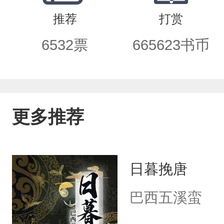
慧出，有大伪。六亲不和，有中尉；藩
推荐
打赏
后仁，失仁而后义，失义而后礼。PS：
6532
票
665623
书币
更多推荐
日暮挽唐
巴西五溪蛮