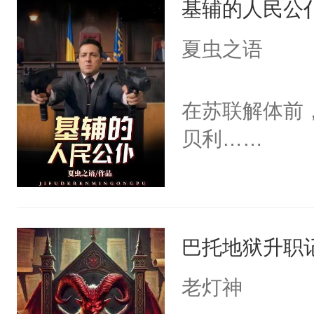
基辅的人民公
们这群掠夺者
弓射死卫兵，
夏虫之语
的屈膝之人。
之歌，音调悠
在苏联解体前
己的自由民同
贝利……
国度，没有白
封海岸住民笑
此世母亲瓦妮
抵达他此生生
巴托地狱升职
如母亲临终时
老灯神
片风雪中，和