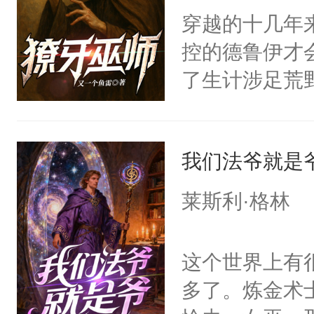
穿越的十几年
控的德鲁伊才
了生计涉足荒
我们法爷就是
莱斯利·格林
这个世界上有
多了。炼金术