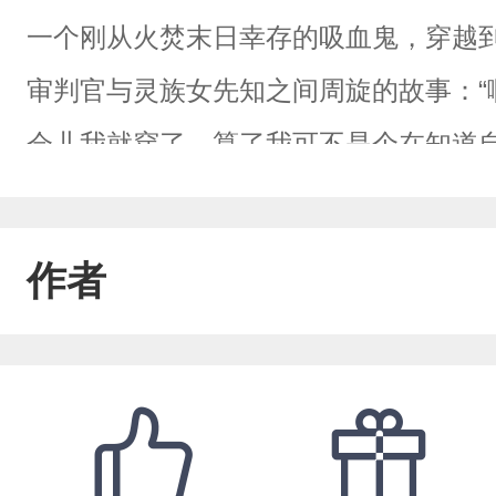
一个刚从火焚末日幸存的吸血鬼，穿越
审判官与灵族女先知之间周旋的故事：“
会儿我就穿了。算了我可不是个在知道
哇哇大哭。再说了，战锤40k宇宙有什么
前超能力不是么？”乔万耸了耸肩，在一
作者
实。书友群：818614593