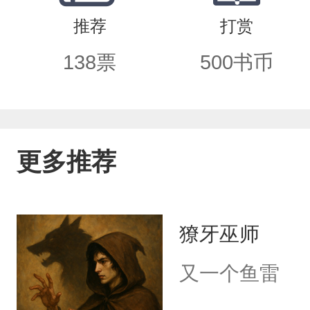
推荐
打赏
138
票
500
书币
更多推荐
獠牙巫师
又一个鱼雷