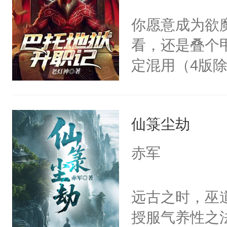
现在，他来到
你愿意成为欲
只因唯有向南
看，还是叠个
定混用（4版
者随手捏的怪书友
仙箓尘劫
赤军
远古之时，巫
授服气养性之