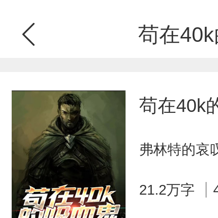
苟在40
苟在40k
弗林特的哀叹
21.2万字