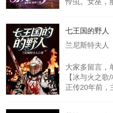
怜虫。女巫，
前提的乡下人
力障碍。邪术
七王国的野人
己后半生的蠢
案！我们想去哪
兰尼斯特夫人
01，哈拉雅
大家多留言，单机
【冰与火之歌/
正传20年前，
【多女不婚】
刚升起的黎明