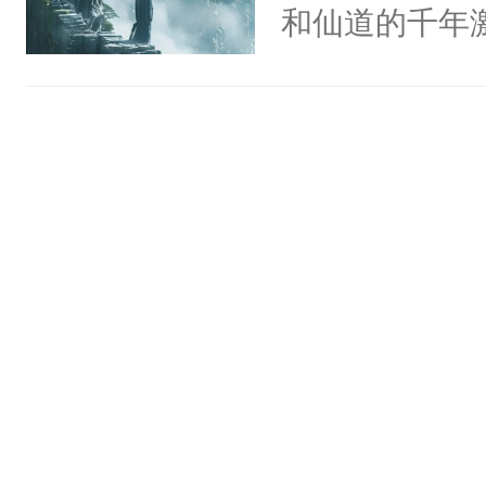
和仙道的千年
的，但前生只
此世更被迫迈
侍虚幻的神灵
试修方仙之法
谐音‘尘劫’，
杰：“有可能…