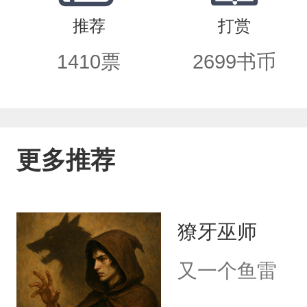
推荐
打赏
1410
票
2699
书币
更多推荐
獠牙巫师
又一个鱼雷