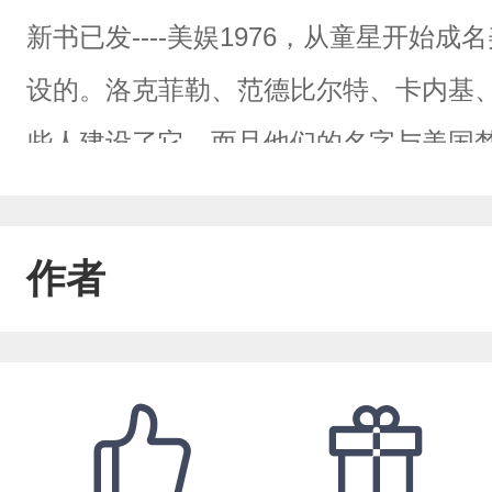
新书已发----美娱1976，从童星开
设的。洛克菲勒、范德比尔特、卡内基
些人建设了它，而且他们的名字与美国
道德沦丧、商业欺诈，可以说无恶不作，
克·吐温说-除了霍夫曼先生。如果没有
作者
屎-马克·吐温