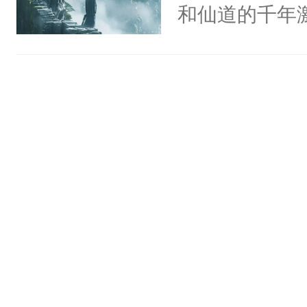
和仙道的千年
的，但前生只
此世更被迫迈
侍虚幻的神灵
试修方仙之法
谐音‘尘劫’，
杰：“有可能…