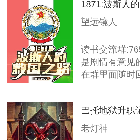
1871:波斯人
第一句台词，
那张工人家庭
望远镜人
摸到达拉斯，
庭和七十年代
读书交流群:76
是剧情有意见
在群里面随时
波斯人，在1
斯人来讲，18
巴托地狱升职
疫，暴风雪的
兰皇冠的圈禁
老灯神
民族正在朝着