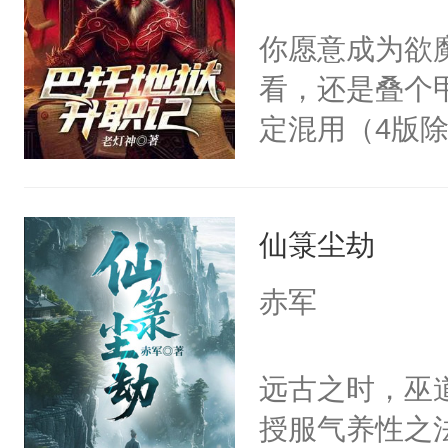
陆其他的古老
你愿意成为欲
暗的时光。封
看，还是叠个
斯兰教法的传
定混用（4版
了。只有波斯
者随手捏的怪书友
仙箓尘劫
赤军
远古之时，巫
授服气养性之