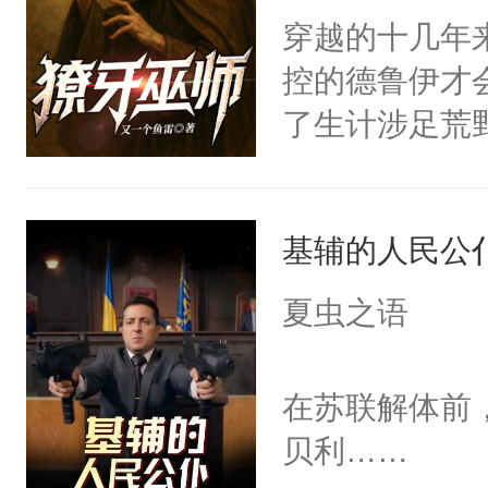
穿越的十几年
控的德鲁伊才
了生计涉足荒
基辅的人民公
夏虫之语
在苏联解体前
贝利……