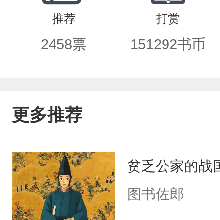
推荐
打赏
2458
票
151292
书币
更多推荐
贫乏公家的战
图书佐郎