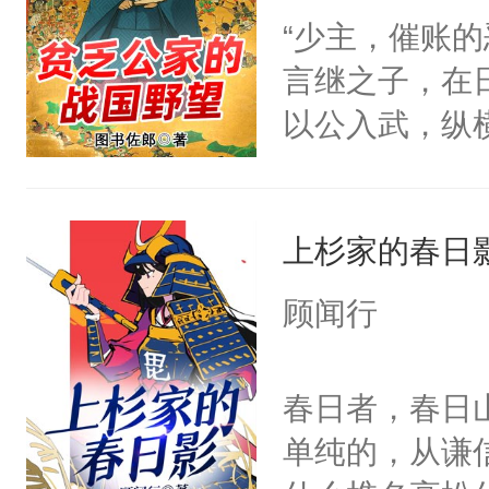
“少主，催账
言继之子，在
以公入武，纵
必须考虑这会
荣光，我辈义
上杉家的春日
顾闻行
春日者，春日
单纯的，从谦