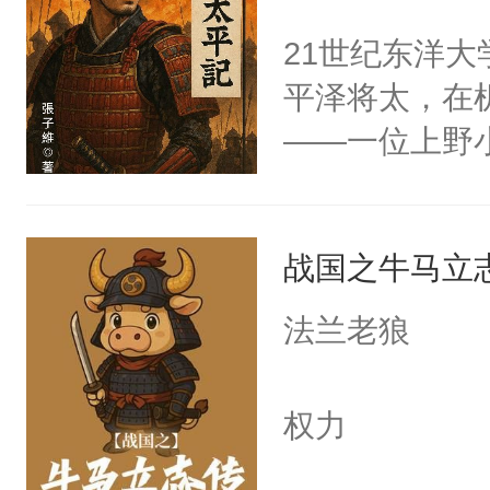
21世纪东洋
平泽将太，在
——一位上野
家中领地只四
家门、成就武
战国之牛马立
法兰老狼
权力