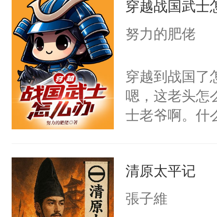
穿越战国武士
寺死局，保住
努力的肥佬
穿越到战国了
嗯，这老头怎
士老爷啊。什
坏消息穿早了
笔，让大家见
清原太平记
張子維