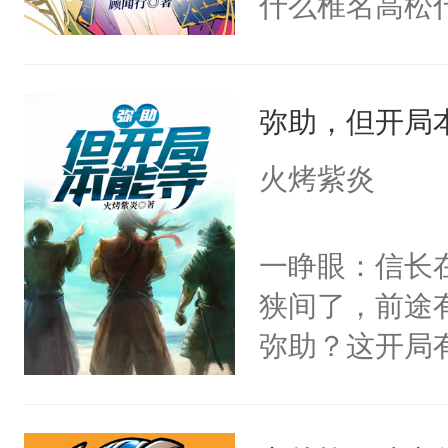
什么椎名高松
叶小筑：95120
弥助，但开局
火烤紫炎
一睁眼：信长
狭间了，前途
弥助？这开局
多长时间发育
梗！”麻惹法