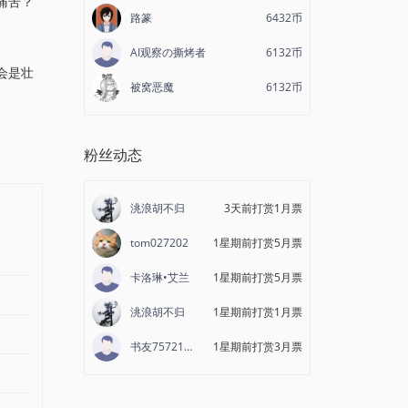
痛苦？
路篆
6432币
AI观察の撕烤者
6132币
会是壮
被窝恶魔
6132币
粉丝动态
洮浪胡不归
3天前打赏1月票
tom027202
1星期前打赏5月票
卡洛琳•艾兰
1星期前打赏5月票
洮浪胡不归
1星期前打赏1月票
书友7572132592
1星期前打赏3月票