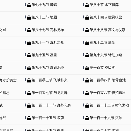
第七十九节 魔蝠
第八十节 水下博弈
第八十三节 地图
第八十四节 蠹灵嗅盐
之威
第八十七节 瓦林兄弟
第八十八节 高文与艾耿
第九十一节 混乱之夜
第九十二节 黑影
第九十五节 器重
第九十六节 计划加速
岛
第九十九节 腐败泥怪
第一百节 霓吸雾
王庭守护骑士
第一百零三节 飞蛾扑火
第一百零四节 颅骨血池
相猜忌
第一百零七节 与龙共舞
第一百零八节 怪招迭出
战
第一百一十一节 身外化身
第一百一十二节 时间游戏
连战
第一百一十五节 底牌
第一百一十六节 突破
投鼠忌器
第一百一十九节 夺躯
第一百二十节 水利