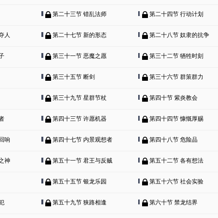
第二十三节 错乱法师
第二十四节 行动计划
夺人
第二十七节 新的形态
第二十八节 奴隶的抗争
子
第三十一节 恶魔之愿
第三十二节 牺牲时刻
第三十五节 断剑
第三十六节 群策群力
第三十九节 星群节杖
第四十节 紫炎教会
者
第四十三节 许愿机器
第四十四节 慷慨厚赐
回响
第四十七节 内景观想者
第四十八节 危险品
之神
第五十一节 君王与反贼
第五十二节 各有想法
第五十五节 银龙乐园
第五十六节 社会实验
犯
第五十九节 狭路相逢
第六十节 禁龙结界