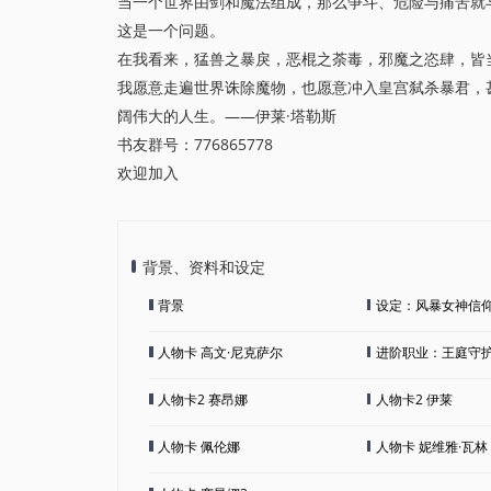
当一个世界由剑和魔法组成，那么争斗、危险与痛苦就
这是一个问题。
在我看来，猛兽之暴戾，恶棍之荼毒，邪魔之恣肆，皆
我愿意走遍世界诛除魔物，也愿意冲入皇宫弑杀暴君，
阔伟大的人生。——伊莱·塔勒斯
书友群号：776865778
欢迎加入
背景、资料和设定
背景
设定：风暴女神信
人物卡 高文·尼克萨尔
进阶职业：王庭守
人物卡2 赛昂娜
人物卡2 伊莱
人物卡 佩伦娜
人物卡 妮维雅·瓦林