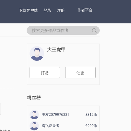
作者平台
下载客户端
登录
注册
大王虎甲
打赏
催更
粉丝榜
书友2079976331
8312币
鸢飞戾天者
6920币