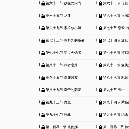
第六十一节 敌在龙穴内
第六十二节 信使
第六十五节 龙牙
第六十六节 入城
第六十九节 索拉尔小姐
第七十节 恋爱中
第七十三节 意料外的叛变
第七十四节 逆反
第七十七节 穿过火焰者
第七十八节 打
第八十一节 武者之路
第八十二节 复仇
第八十五节 潜在盟友
第八十六节 凯莱
第八十九节 皇帝的阴谋
第九十节 袭击
第九十三节 魔鱼
第九十四节 紫色
第九十七节 恶战
第九十八节 绝杀
第一百零一节 佩伦娜
第一百零二节 特