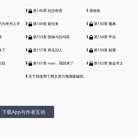
第146章 结交权贵
请假条
契约与奇书入手
第149章 新任务
第150章 魔典
猎
第153章 怪物与拉玛苏
第154章 甲虫
来了
第157章 再见旧人
第158章 疑窦
行踪
第161章 man，我回来了
第162章 炼金术士
关于我使用了网文潜力预测家破防这事。
下载App与作者互动