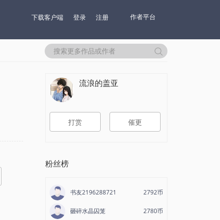
作者平台
下载客户端
登录
注册
流浪的盖亚
打赏
催更
粉丝榜
书友2196288721
2792币
砸碎水晶囚笼
2780币