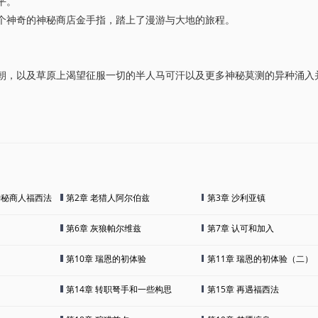
平。
个神奇的神秘商店金手指，踏上了漫游与大地的旅程。
朝，以及草原上渴望征服一切的半人马可汗以及更多神秘莫测的异种涌入
神秘商人福西法
第2章 老猎人阿尔伯兹
第3章 沙利亚镇
第6章 灰狼帕尔维兹
第7章 认可和加入
第10章 瑞恩的初体验
第11章 瑞恩的初体验（二）
第14章 转职弩手和一些构思
第15章 再遇福西法