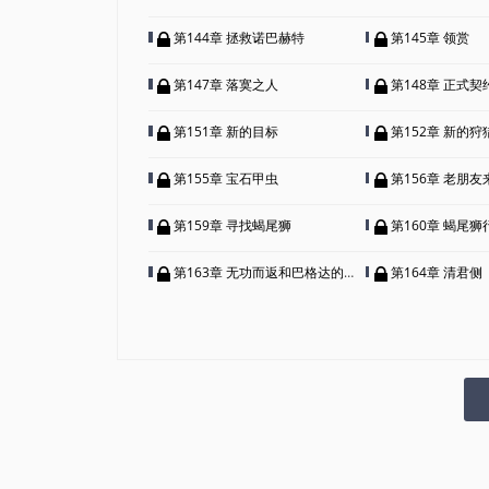
第144章 拯救诺巴赫特
第145章 领赏
第147章 落寞之人
第148章 正式
第151章 新的目标
第152章 新的狩
第155章 宝石甲虫
第156章 老朋友
第159章 寻找蝎尾狮
第160章 蝎尾狮
第163章 无功而返和巴格达的变化
第164章 清君侧