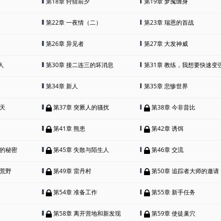
第18章 狩猎前夕
第19章 梦魇缠身
第22章 一夜情（二）
第23章 瑞恩的首战
第26章 异见者
第27章 大发神威
人
第30章 接二连三的坏消息
第31章 教练，我想要快速变
第34章 新人
第35章 悲惨世界
一天
第37章 突厥人的骚扰
第38章 今非昔比
第41章 熊患
第42章 诱饵
群的秘密
第45章 失散与陌生人
第46章 交流
的荒野
第49章 雷丹村
第50章 追踪者大师的邀请
第54章 准备工作
第55章 新手任务
第58章 离开营地和新发现
第59章 使徒巢穴