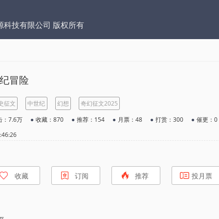
源科技有限公司 版权所有
纪冒险
史征文
中世纪
幻想
奇幻征文2025
：7.6万
●
收藏：870
●
推荐：154
●
月票：48
●
打赏：300
●
催更：0
46:26
收藏
订阅
推荐
投月票