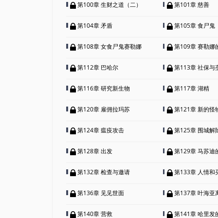
第100章 生财之道（二）
第101章 慈善
第104章 矛盾
第105章 食尸鬼
第108章 女食尸鬼赛勒娜
第109章 赛勒娜
第112章 巴哈尔
第113章 社保
第116章 研究新生物
第117章 湖精
第120章 雇佣拉玛苏
第121章 新的怪
第124章 瘟疫攻击
第125章 围城解
第128章 出发
第129章 马苏迪的
第132章 检查与邀请
第133章 人情和
第136章 见见世面
第137章 叶海亚
第140章 营救
第141章 哈里发