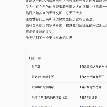
穿越到中世纪的瑞恩所生活的村庄在一夜之间被铁蹄踏
失去生存之所的他只能带着已逝之人的愿望，依靠着一
然而突如其来的天球交汇，令天下大变。
随着世界的进展和瑞恩脑海里的历史相去甚远。
由精灵所统治的罗马帝国、被魅魔们所操纵的阿巴斯王
着多姿多彩的文明。
他见识到了一个更加有趣的世界！
第一卷
序章
第1章 猎人瑞恩与
第4章 临时安置
第5章 强盗和厨子
第8章 冤家路窄
第9章 意外之财
第12章 瑞恩的初体验（三）
第13章 团队