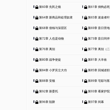
第60章 先民之镜
第61章 倒狗必死
第64章 新商品和处理奴隶
第65章 迷途者
第68章 借钱与深层区
第69章 昔日营地
第72章 人也是动物
第73章 昔日同
第76章 离别
第77章 离别（
第80章 战争使徒
第81章 大丰收
第84章 小罗宾立大功
第85章 回城述职
第88章 安顿
第89章 宅邸与
第92章 新委托
第93章 看家护院
第96章 陷阱
第97章 间幕