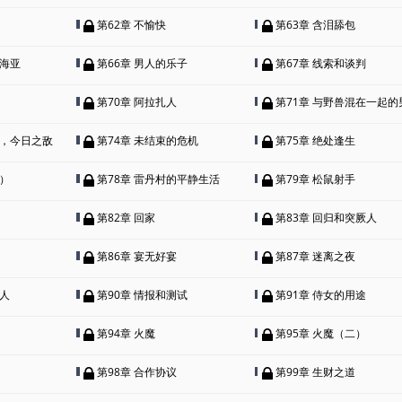
第62章 不愉快
第63章 含泪舔包
叶海亚
第66章 男人的乐子
第67章 线索和谈判
第70章 阿拉扎人
第71章 与野兽混在一起的
伴，今日之敌
第74章 未结束的危机
第75章 绝处逢生
二）
第78章 雷丹村的平静生活
第79章 松鼠射手
第82章 回家
第83章 回归和突厥人
第86章 宴无好宴
第87章 迷离之夜
客人
第90章 情报和测试
第91章 侍女的用途
第94章 火魔
第95章 火魔（二）
第98章 合作协议
第99章 生财之道