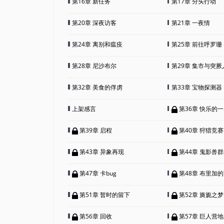
第16章 新任务
第17章 分头行动
第20章 深夜访客
第21章 一夜情
第24章 离别和瘟疫
第25章 前往呼罗珊
第28章 尼沙布尔
第29章 集市与突厥
第32章 美食的俘虏
第33章 宝物探测器
上架感言
第36章 快乐的
第39章 启程
第40章 狩猎竞赛
第43章 异象再现
第44章 鬼影兽
第47章 卡bug
第48章 布里加
第51章 暂时的留下
第52章 旖旎之梦
第56章 回收
第57章 巨人营地