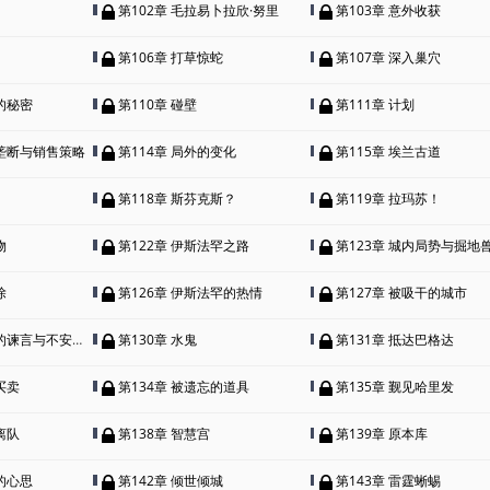
第102章 毛拉易卜拉欣·努里
第103章 意外收获
第106章 打草惊蛇
第107章 深入巢穴
的秘密
第110章 碰壁
第111章 计划
与垄断与销售策略
第114章 局外的变化
第115章 埃兰古道
第118章 斯芬克斯？
第119章 拉玛苏！
物
第122章 伊斯法罕之路
第123章 城内局势与掘地
除
第126章 伊斯法罕的热情
第127章 被吸干的城市
谏言与不安的巴士拉
第130章 水鬼
第131章 抵达巴格达
买卖
第134章 被遗忘的道具
第135章 觐见哈里发
离队
第138章 智慧宫
第139章 原本库
的心思
第142章 倾世倾城
第143章 雷霆蜥蜴