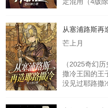
定混用（4版
者随手捏的怪书友
从塞浦路斯再
芒上月
（2025奇幻
撒冷王国的王
没见过耶路撒
岛。坏消息：
得圣剑【咎瓦