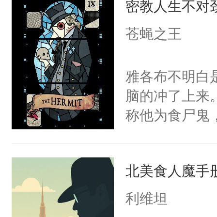
密教人生不对
的十二位圣武
紫瞳的阿斯托
苍蝇之王
雅各布不明白
脑的冲了上来
称他为食尸鬼
两只鸟，猫头
祂们似乎在把
北美食人魔手
好吧，他无权
色如白骨，双
利维坦
峦，风暴肆虐