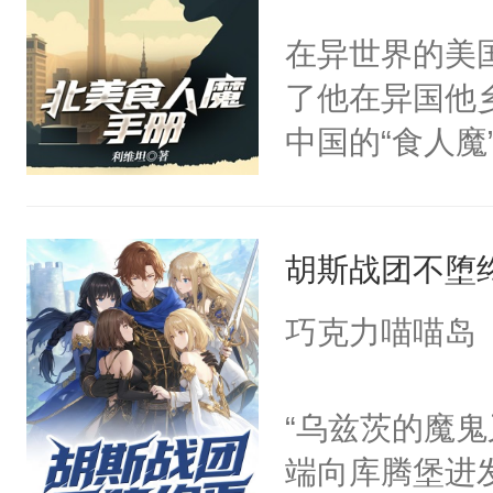
山丘，回忆浸
在异世界的美
人的意愿。（
了他在异国他
结合，背景是
中国的“食人魔
铭记道途）
知，却意外地
引起了高度警
胡斯战团不堕
签订了灵魂契
脉到阿拉巴契
巧克力喵喵岛
楼大厦，到荒
殖民地的异国
“乌兹茨的魔鬼
与冒险。对初
端向库腾堡进