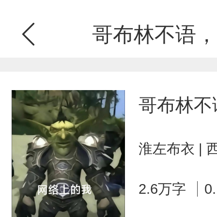
哥布林不语，
哥布林不
淮左布衣 |
2.6万字
0