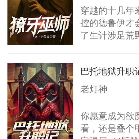
穿越的十几年
控的德鲁伊才
了生计涉足荒
巴托地狱升职
老灯神
你愿意成为欲
看，还是叠个