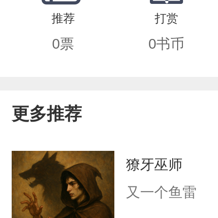
推荐
打赏
0
票
0
书币
更多推荐
獠牙巫师
又一个鱼雷