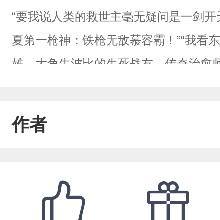
“要我说人类的救世主毫无疑问是一剑开
夏第一枪神：铁枪无敌慕容霸！”“我看
雄，大角牛波比的生死战友，传奇治愈
肥龙的一生之敌，卑鄙的篡权者，忘本
皇帝贝利亚也是实至名归！”“小不列颠
作者
长，近现代骑兵将领第一人，以五十骑
镇压者：蓝月亮撒切尔倒是马马虎虎。”
人邪魔的灵魂伴侣，圣雄于人间的化身
伦德拉老仙其实也还说得过去。”……“