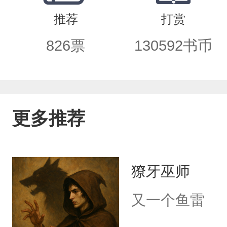
中，和霜与雪凝成的恶灵决一死战。然
推荐
打赏
的魔法。只因唯有向南，才能最终回乡
826
票
130592
书币
更多推荐
獠牙巫师
又一个鱼雷