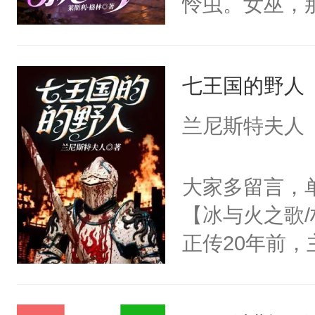
怜虫。女巫，
前提的乡下人
力障碍。邪术
七王国的野人
己后半生的蠢
案！我们想去哪
兰尼斯特夫人
01，哈拉雅
大家多留言，单机
【冰与火之歌/
正传20年前，
【多女不婚】
刚升起的黎明