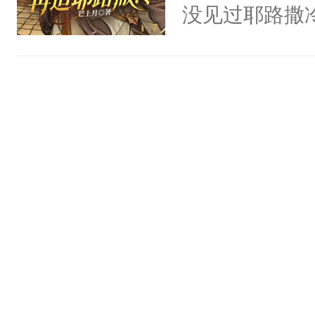
没见过耶路撒
岛。坏消息：
得圣剑【咎瓦
的十二位圣武
紫瞳的阿斯托