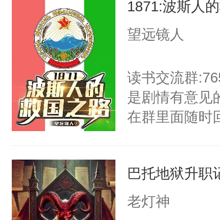
1871:波斯人
们这群掠夺者
弓射死卫兵，
望远镜人
的屈膝之人。
之歌，音调悠
读书交流群:76
己的自由民同
是剧情有意见
国度，没有白
在群里面随时
封海岸住民笑
波斯人，在1
此世母亲瓦妮
斯人来讲，18
抵达他此生生
巴托地狱升职
疫，暴风雪的
如母亲临终时
兰皇冠的圈禁
老灯神
片风雪中，和
民族正在朝着