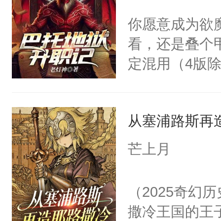
现在，他来到
陆其他的古老
你愿意成为欲
只因唯有向南
暗的时光。封
看，还是叠个
斯兰教法的传
定混用（4版
了。只有波斯
者随手捏的怪书友
从塞浦路斯再
芒上月
（2025奇幻
撒冷王国的王