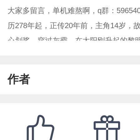
大家多留言，单机难熬啊，q群：59654
历278年起，正传20年前，主角14岁
心划桨，穿过灰霾，在太阳刚升起的黎
群掠夺者，肆虐在北境的西海岸，以鱼
害穿铁用钢的屈膝之人。船上年轻的女子
作者
们就要到了！”他则鼓励自己的自由民同
没有白鬼，也没有带狗的乌鸦！”他是冰
他记得此世母亲瓦妮曾说过，只有横跨
地。现在，他来了，就如母亲临终时讲