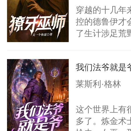
穿越的十几年
控的德鲁伊才
了生计涉足荒
我们法爷就是
莱斯利·格林
这个世界上有
多了。炼金术