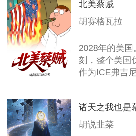
北美蔡贼
的花生酱没有
用某器官分泌
胡赛格瓦拉
度得查出了衣
使用致命武力攻
2028年的美
在这片你可以
刻，整个美国
没有活的土地
作为ICE弗吉
用再次入狱这
史密斯·蔡，
诸天之我也是
胡说韭菜