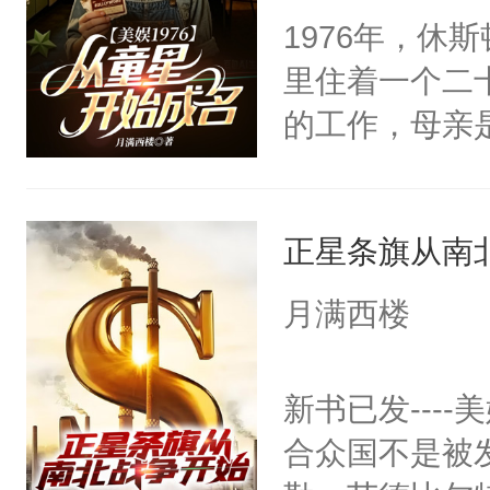
1976年，休
里住着一个二
的工作，母亲
产税还有六周
堂地下室里的
正星条旗从南
第一句台词，
那张工人家庭
月满西楼
摸到达拉斯，
庭和七十年代
新书已发---
合众国不是被