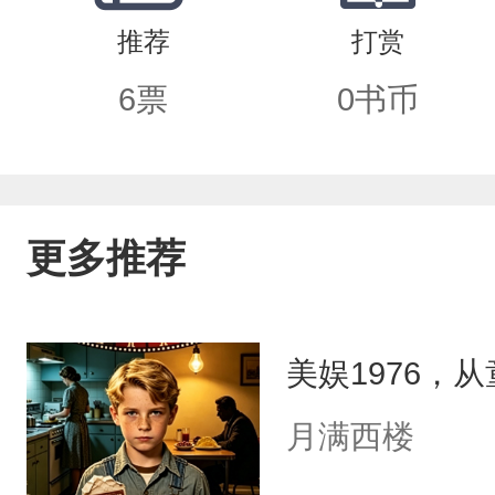
推荐
打赏
6
票
0
书币
更多推荐
美娱1976，
月满西楼