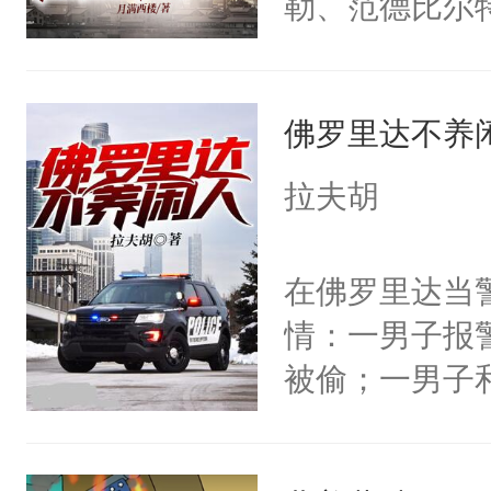
勒、范德比尔
和霍夫曼，就
字与美国梦想
佛罗里达不养
败、道德沦丧
们赚的每一个硬
拉夫胡
除了霍夫曼先
代的金色只是一
在佛罗里达当
情：一男子报
被偷；一男子
敏，于是双手
现对方屁事没