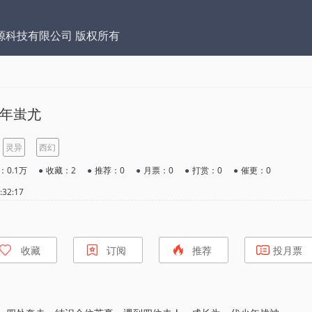
源科技有限公司 版权所有
年蚩尤
灵异
西幻
：0.1万
●
收藏：2
●
推荐：0
●
月票：0
●
打赏：0
●
催更：0
32:17
收藏
订阅
推荐
投月票