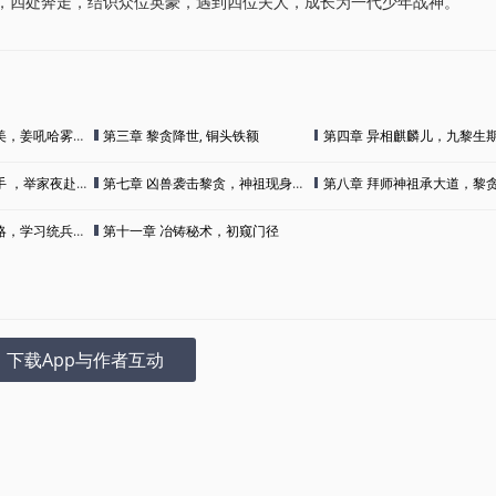
，四处奔走，结识众位英豪，遇到四位夫人，成长为一代少年战神。
，姜吼哈雾情生
第三章 黎贪降世, 铜头铁额
第四章 异相麒麟儿，九黎生
 ，举家夜赴龙山
第七章 凶兽袭击黎贪，神祖现身施救
第八章 拜师神祖承大道，黎贪灵池初
，学习统兵之道
第十一章 冶铸秘术，初窥门径
下载App与作者互动