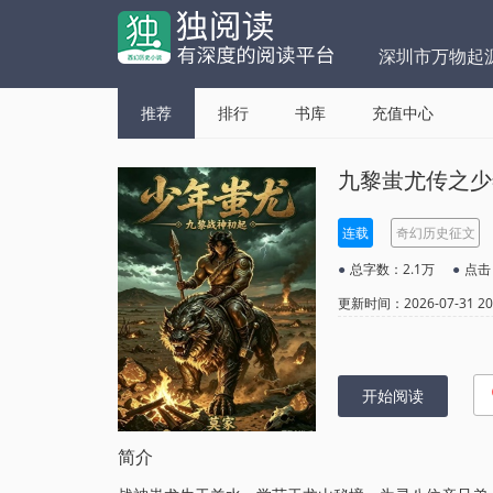
深圳市万物起
推荐
排行
书库
充值中心
九黎蚩尤传之少
连载
奇幻历史征文
●
总字数：2.1万
●
点击
更新时间：2026-07-31 20:
开始阅读
简介