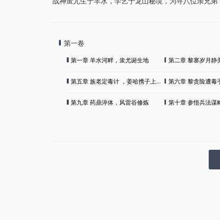
战神蚩尤生于羊水，学艺于龙山秘境，为寻八位亲兄弟
第一卷
第一章 羊水河畔，蚩尤诞生地
第二章 黎寨岁月静美
第五章 族老定毒计 ，姜哈携子上龙山
第六章 黎贪险遭毒手
第九章 药鼎淬体，风雷谷修炼
第十章 参悟兵法谋略