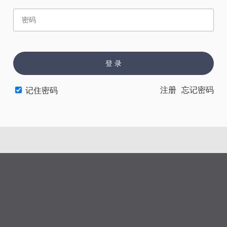
赏
催
票
登 录
上一章
下一章
注册
忘记密码
记住密码