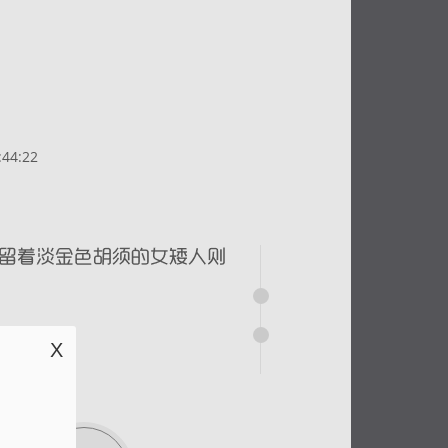
44:22
X