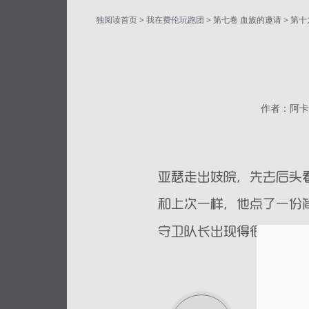
独阅读首页
>
我在费伦玩跑团
> 第七卷 血族的邀请 > 第
作者：阿卡