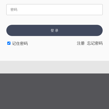
赏
催
票
登 录
上一章
下一章
注册
忘记密码
记住密码