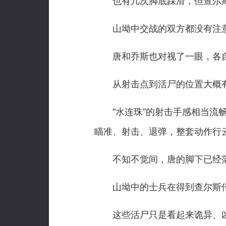
也有几次脚底踩滑，但查尔斯
山坳中交战的双方都没有注意
唐和乔斯也对视了一眼，各自
从射击点到活尸的位置大概有4
“水连珠”的射击手感相当流畅
瞄准、射击、退弹，整套动作行
不知不觉间，唐的脚下已经落
山坳中的士兵在得到查尔斯传
这些活尸只是看起来诡异、凶