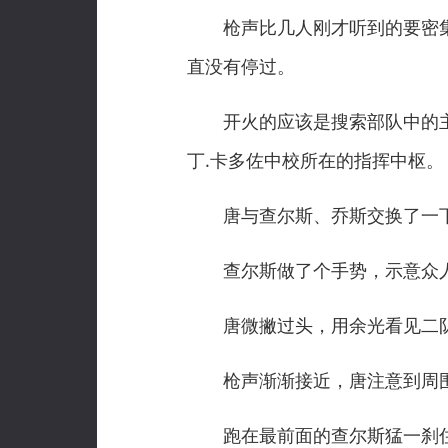
枪声比几人刚才听到的要密集
直没有停过。
开火的应该是搜索部队中的主力
丁.卡多佐中校所在的指挥中枢。
唐与查尔斯、乔斯交换了一下
查尔斯做了个手势，示意众人
唐微撇过头，用余光看见二队
枪声渐渐接近，唐注意到周围
跑在最前面的查尔斯猛一刹住