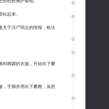
把轻机枪掩护着他。
着站起来。
递关于活尸弱点的情报，枪法
。
腕和脚踝的衣服，开始向下攀
藤，手脚并用向下攀爬，虽然