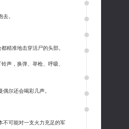
跑去。
枪都精准地击穿活尸的头部。
叮铃声，换弹、举枪、呼吸、
曼偶尔还会喝彩几声。
本不可能对一支火力充足的军