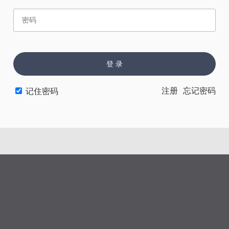
赏
催
票
登 录
上一章
下一章
注册
忘记密码
记住密码