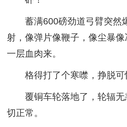
蓄满600磅劲道弓臂突然
射，像弹片像鞭子，像尘暴像
一层血肉来。
格得打了个寒噤，挣脱可怕
覆铜车轮落地了，轮辐无恙
切正常。