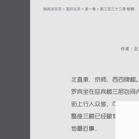
独阅读首页
>
蒐狩志异
> 第一卷 > 第三百三十三章 蛟螭
作者：京