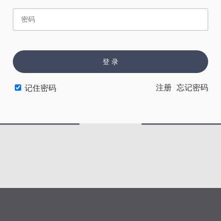
赏
催
票
登 录
注册
忘记密码
记住密码
上一章
下一章