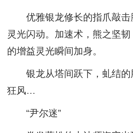
优雅银龙修长的指爪敲击胸
灵光闪动。加速术，熊之坚韧
的增益灵光瞬间加身。
银龙从塔间跃下，虬结的肌
狂风…
“尹尔迷”