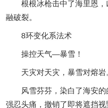
根根冰枪击中了海里恩，凶
融破裂。
8环变化系法术
操控天气—暴雪！
天灾对天灾，暴雪对熔岩
风雪芬芬，染白了海安的的
强忍头痛，撤销了即将遮挡视