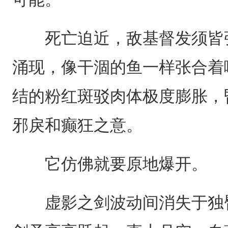
死亡迫近，敌基督发须皆张
涌现，像干涸的鱼一样张合着
结的粉红斑驳肉体极度膨胀，
邪戾和癫狂之意。
它仿佛就要原地爆开。
虚影之剑波动间消失于独臂