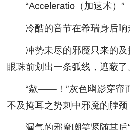
“Acceleratio（加速术）”
冷酷的音节在希瑞身后响
冲势未尽的邪魔只来的及拧
眼珠前划出一条弧线，遮蔽了
“歘——！”灰色幽影穿帘
不及掩耳之势刺中邪魔的脖颈
漏气的邪魔嘲笑紧随其后“