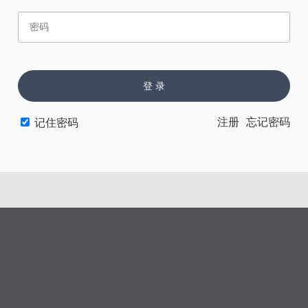
赏
催
票
登 录
上一章
下一章
注册
忘记密码
记住密码