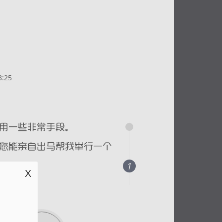
:25
1
X