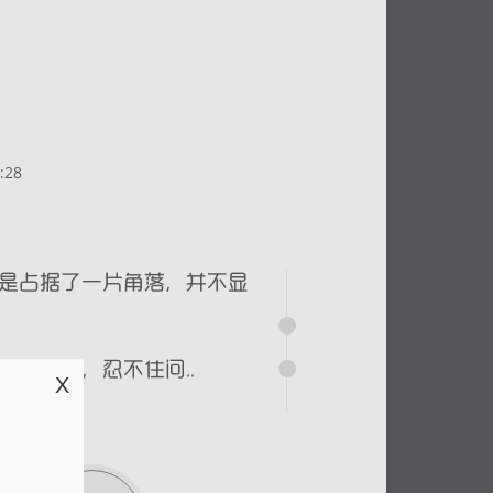
:28
X