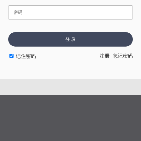
赏
催
票
登 录
上一章
下一章
注册
忘记密码
记住密码