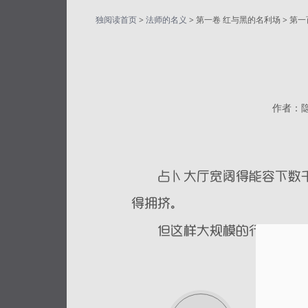
独阅读首页
>
法师的名义
> 第一卷 红与黑的名利场 > 第
作者：