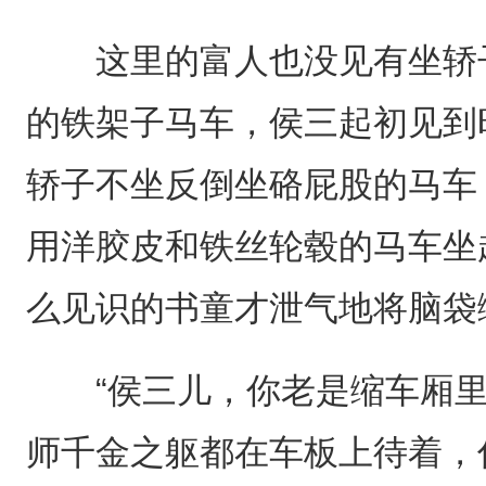
这里的富人也没见有坐轿子
的铁架子马车，侯三起初见到
轿子不坐反倒坐硌屁股的马车
用洋胶皮和铁丝轮毂的马车坐
么见识的书童才泄气地将脑袋
“侯三儿，你老是缩车厢里
师千金之躯都在车板上待着，