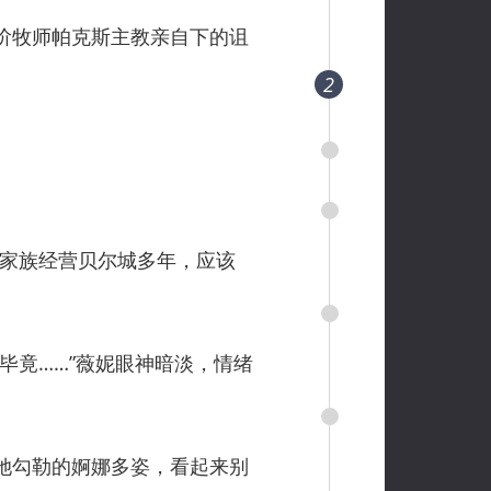
阶牧师帕克斯主教亲自下的诅
2
家族经营贝尔城多年，应该
竟……”薇妮眼神暗淡，情绪
她勾勒的婀娜多姿，看起来别