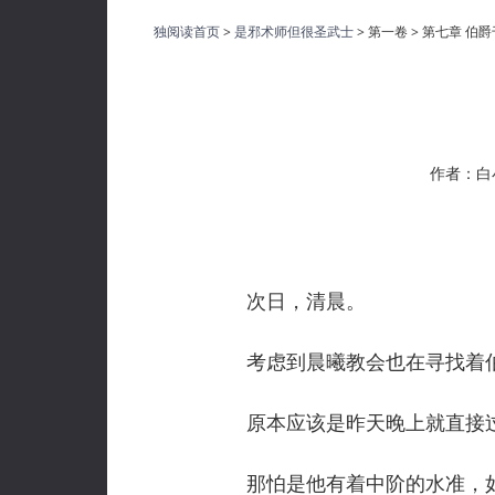
独阅读首页
>
是邪术师但很圣武士
> 第一卷 > 第七章 伯
作者：白
次日，清晨。
考虑到晨曦教会也在寻找着伯
原本应该是昨天晚上就直接过
那怕是他有着中阶的水准，如