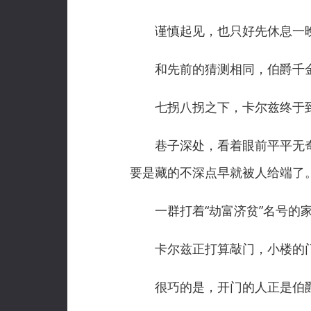
谨慎起见，也只好先休息一晚
和先前的猜测相同，伯爵千金
七拐八拐之下，卡尔兹终于到
巷子深处，看着眼前平平无奇的
要是藏的不深点早就被人给端了。
一群打着“劫富济贫”名号的家
卡尔兹正打算敲门，小楼的门
很巧的是，开门的人正是伯爵