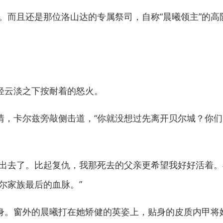
而且还是那位洛山达的专属祭司，自称“晨曦领主”的高
云淡之下按耐着的怒火。
卡尔兹旁敲侧击道，“你就没想过先离开贝尔城？你们
去了。比起复仇，我那死去的父亲更希望我好好活着。毕
尔家族最后的血脉。”
。窗外的晨曦打在她矫健的英姿上，贴身的皮质内甲将