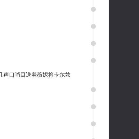
几声口哨目送着薇妮将卡尔兹