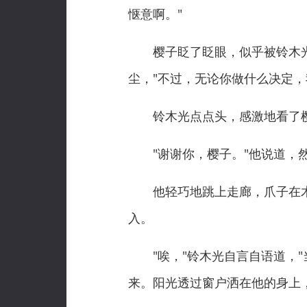
惬意啊。"
樱子眨了眨眼，似乎被铃木光的
尘，"不过，无论你做什么决定，
铃木光点点头，感激地看了
"谢谢你，樱子。"他说道，然
他轻巧地跳上走廊，爪子在木
入。
"唉，"铃木光自言自语道，"
来。阳光透过窗户洒在他的身上