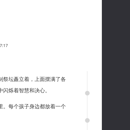
7:17
制祭坛矗立着，上面摆满了各
中闪烁着智慧和决心。
里。每个孩子身边都放着一个