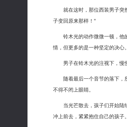
就在这时，那位西装男子突然站了
子变回原来那样！"
铃木光的动作微微一顿，他的
情，但更多的是一种坚定的决心
男子在铃木光的注视下，慢慢
随着最后一个音节的落下，所
不得不闭上眼睛。
当光芒散去，孩子们开始陆续
冲上前去，紧紧抱住自己的孩子