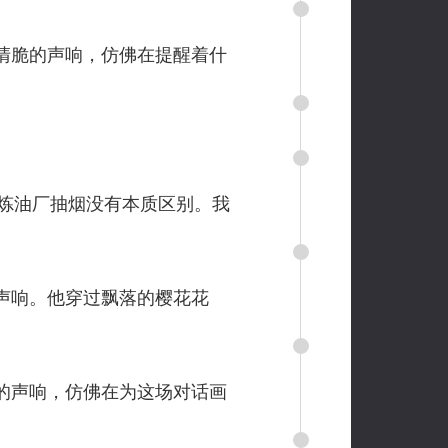
清脆的声响，仿佛在提醒着什
。
炼油厂抽烟没有本质区别。我
声响。他穿过飘落的樱花花
的声响，仿佛在为这场对话画