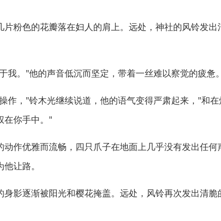
片粉色的花瓣落在妇人的肩上。远处，神社的风铃发出
我。"他的声音低沉而坚定，带着一丝难以察觉的疲惫
作，"铃木光继续说道，他的语气变得严肃起来，"和在
权在你手中。"
动作优雅而流畅，四只爪子在地面上几乎没有发出任何
为他让路。
身影逐渐被阳光和樱花掩盖。远处，风铃再次发出清脆