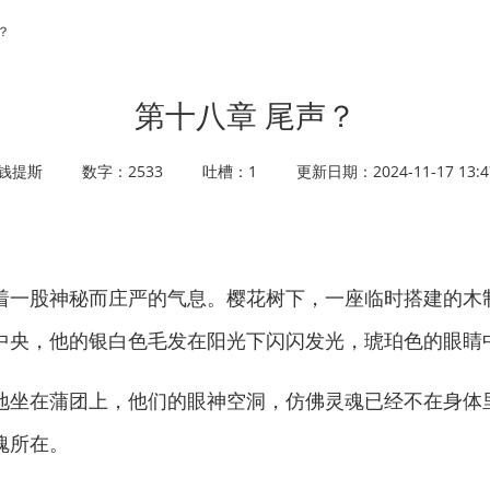
？
第十八章 尾声？
钱提斯
数字：2533
吐槽：1
更新日期：2024-11-17 13:4
一股神秘而庄严的气息。樱花树下，一座临时搭建的木
中央，他的银白色毛发在阳光下闪闪发光，琥珀色的眼睛
坐在蒲团上，他们的眼神空洞，仿佛灵魂已经不在身体
魂所在。