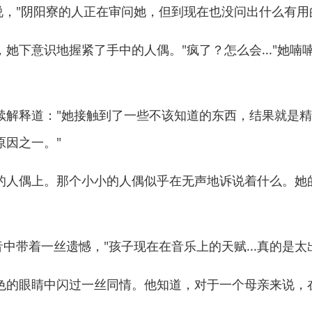
，"阴阳寮的人正在审问她，但到现在也没问出什么有用
下意识地握紧了手中的人偶。"疯了？怎么会..."她喃
释道："她接触到了一些不该知道的东西，结果就是精
原因之一。"
人偶上。那个小小的人偶似乎在无声地诉说着什么。她
带着一丝遗憾，"孩子现在在音乐上的天赋...真的是太出色
的眼睛中闪过一丝同情。他知道，对于一个母亲来说，