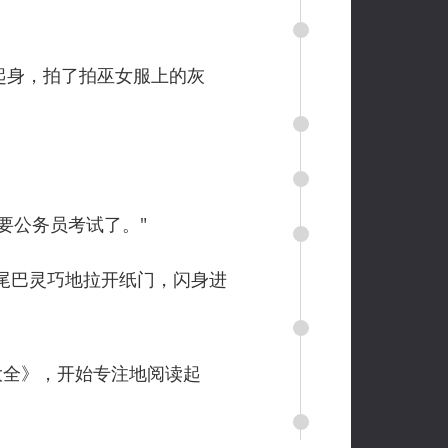
起身，拍了拍巫女服上的灰
要公务员考试了。"
尾巴灵巧地拉开纸门，闪身进
大全》，开始专注地阅读起