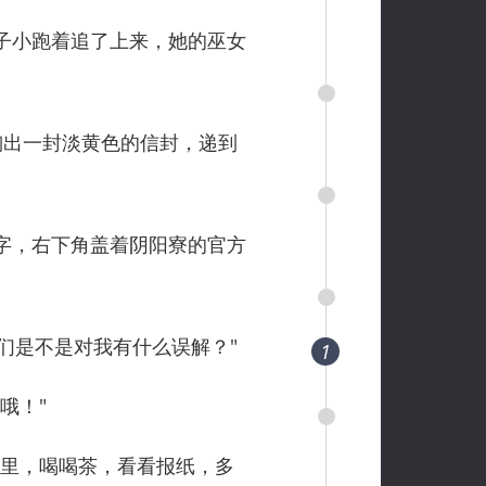
子小跑着追了上来，她的巫女
掏出一封淡黄色的信封，递到
字，右下角盖着阴阳寮的官方
们是不是对我有什么误解？"
1
哦！"
里，喝喝茶，看看报纸，多