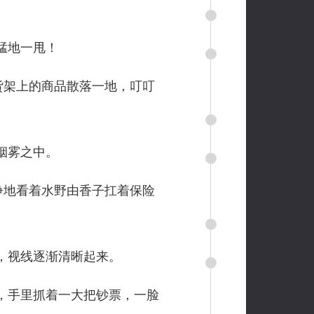
猛地一甩！
货架上的商品散落一地，叮叮
烟雾之中。
睁地看着水野由香子扛着保险
，视线逐渐清晰起来。
，手里抓着一大把钞票，一脸