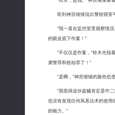
“铃木，是我。”神宫绫绫看着铃
听到神宫绫绫说出警校寝室号，
“我一直在监控室里观察情况，
的眼皮底下作案！”
“不仅仅是作案，”铃木光指着
袭警罪和抢劫罪了！”
“是啊，”神宫绫绫的脸色也变
“我觉得这伙盗贼肯定是中二病
也没有发现任何风系法术的使用
的能力。”