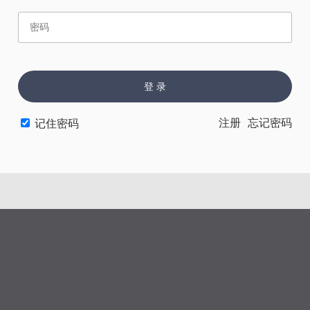
赏
催
票
登 录
上一章
下一章
注册
忘记密码
记住密码