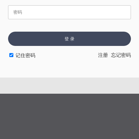
赏
催
票
登 录
上一章
下一章
注册
忘记密码
记住密码