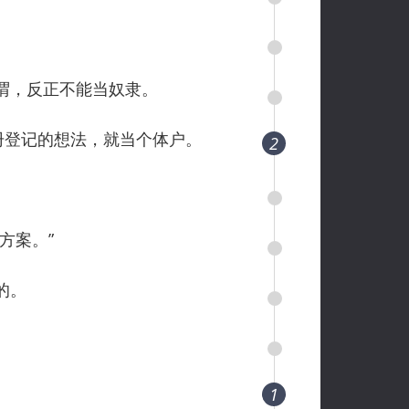
谓，反正不能当奴隶。
注册登记的想法，就当个体户。
2
方案。”
的。
1