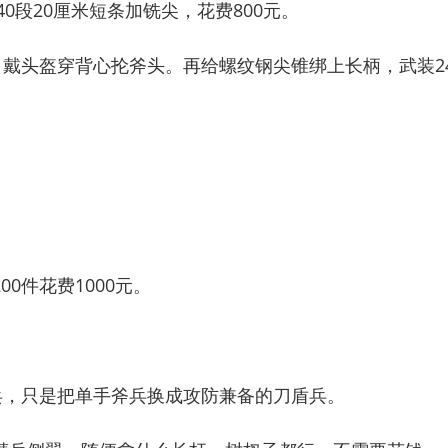
0段20厘米短条加铣尖，花费800元。
戴头盔穿背心抡斧头。再给螺纹钢尖锥绑上长柄，武装2
。
件花费1000元。
，只是把单手斧兵换成攻防兼备的刀盾兵。