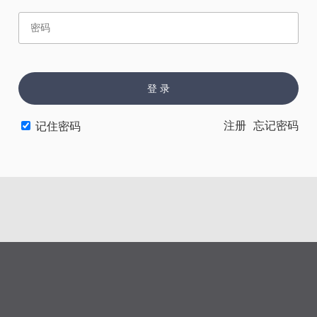
赏
催
票
登 录
注册
忘记密码
记住密码
上一章
下一章