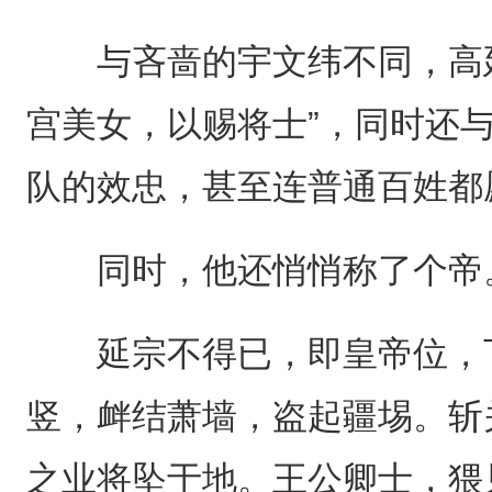
与吝啬的宇文纬不同，高延
宫美女，以赐将士”，同时还
队的效忠，甚至连普通百姓都
同时，他还悄悄称了个帝
延宗不得已，即皇帝位，下
竖，衅结萧墙，盗起疆埸。斩
之业将坠于地。王公卿士，猥