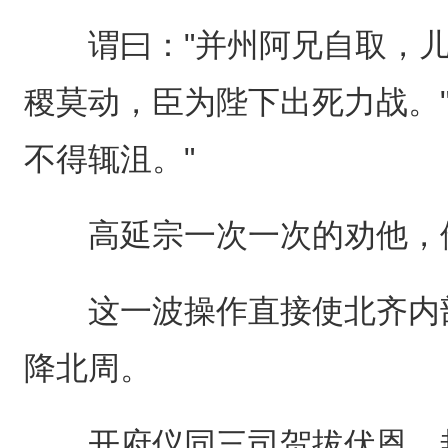
谓曰："并州阿兄自取，儿今
稷莫动，臣为陛下出死力战。
不得辄沮。"
高延宗一次一次的劝他，
这一波操作直接使北齐内部
降北周。
开府仪同三司贺拔伏恩、封