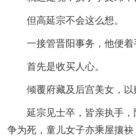
但高延宗不会这么想。
一接管晋阳事务，他便着手
首先是收买人心。
倾覆府藏及后宫美女，以赐
延宗见士卒，皆亲执手，陈
争为死，童儿女子亦乘屋攘袂