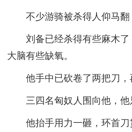
不少游骑被杀得人仰马翻，
刘备已经杀得有些麻木了，
大脑有些缺氧。
他手中已砍卷了两把刀，再
三四名匈奴人围向他，他只
他抬手用力一砸，环首刀贯