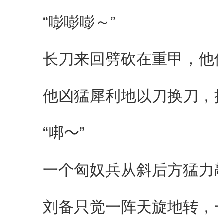
“嘭嘭嘭～”
长刀来回劈砍在重甲，他
他凶猛犀利地以刀换刀，
“𠳐～”
一个匈奴兵从斜后方猛力
刘备只觉一阵天旋地转，一