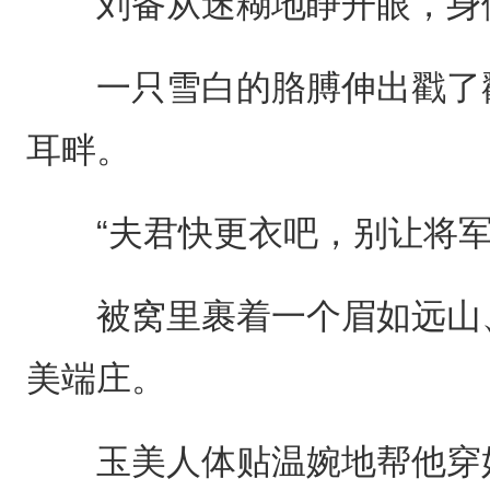
刘备从迷糊地睁开眼，身
一只雪白的胳膊伸出戳了戳
耳畔。
“夫君快更衣吧，别让将军
被窝里裹着一个眉如远山、
美端庄。
玉美人体贴温婉地帮他穿好