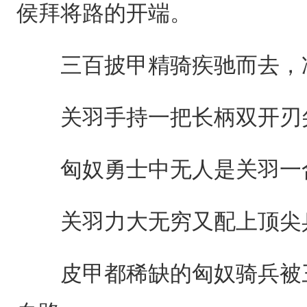
侯拜将路的开端。
三百披甲精骑疾驰而去，冲
关羽手持一把长柄双开刃尖
匈奴勇士中无人是关羽一
关羽力大无穷又配上顶尖兵
皮甲都稀缺的匈奴骑兵被三