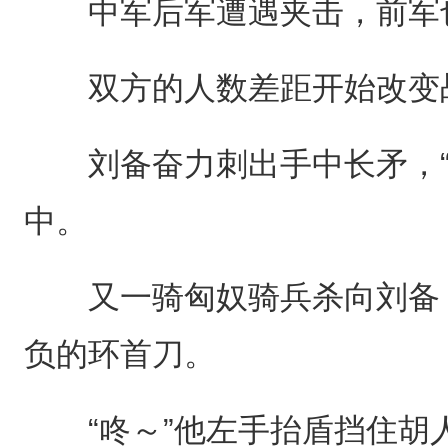
中军后军遭遇夹击，前军也
双方的人数差距开始改变
刘备奋力刺出手中长矛，“
中。
又一骑匈奴骑兵杀向刘备，
负的环首刀。
“咚～”他左手抬盾挡住胡