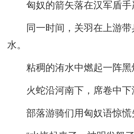
匈奴的箭矢落在汉军盾手
同一时间，关羽在上游带兵
水。
粘稠的洧水中燃起一阵黑烟
火蛇沿河南下，席卷中下
部落游骑们用匈奴语惊慌