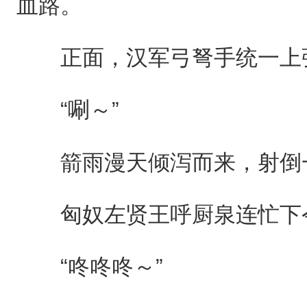
血路。
正面，汉军弓弩手统一上
“唰～”
箭雨漫天倾泻而来，射倒
匈奴左贤王呼厨泉连忙下令
“咚咚咚～”