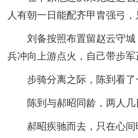
人有朝一日能配齐甲胄强弓，
刘备按照布置留赵云守城，
兵冲向上游点火，自己带步军
步骑分离之际，陈到看了一
陈到与郝昭同龄，两人几日
郝昭疾驰而去，只在心间暗