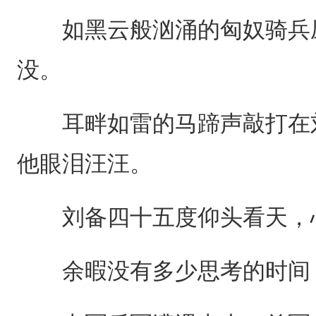
如黑云般汹涌的匈奴骑兵压
没。
耳畔如雷的马蹄声敲打在刘
他眼泪汪汪。
刘备四十五度仰头看天，心
余暇没有多少思考的时间，