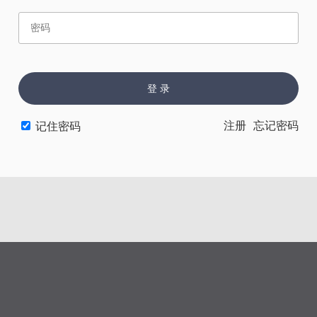
赏
催
票
登 录
注册
忘记密码
记住密码
上一章
下一章