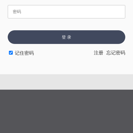
赏
催
票
登 录
上一章
下一章
注册
忘记密码
记住密码