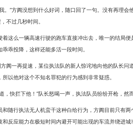
。”方阗没想到什么好词，随口回了一句。没有再理会
程，不过几秒时间。
着这么一辆高速行驶的跑车直接冲出去，唯一的结局便
如乖乖投降，这样还能多活一段时间。
方阗一再提速，某位执法队的新人惊诧地向他的队长问
，所以他对这个不知名罪犯的行为感到非常疑惑。
，快拦下他！”队长怒喝一声，执法队员纷纷开枪，然
和随行执法无人机蛮干这种白给行为，方阗目前只有两
技和反应能力在极短时间内避开可能出现的车流并绕进城