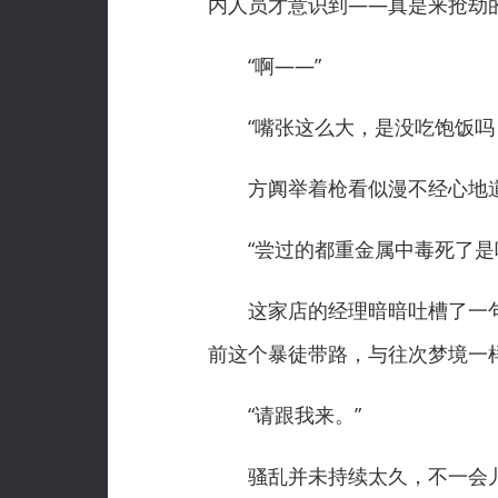
内人员才意识到——真是来抢劫
“啊——”
“嘴张这么大，是没吃饱饭吗，
方阗举着枪看似漫不经心地道
“尝过的都重金属中毒死了是
这家店的经理暗暗吐槽了一句
前这个暴徒带路，与往次梦境一
“请跟我来。”
骚乱并未持续太久，不一会儿