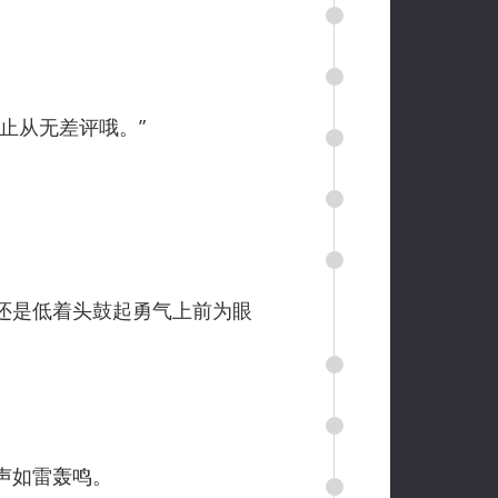
止从无差评哦。”
还是低着头鼓起勇气上前为眼
声如雷轰鸣。