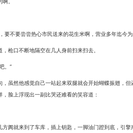
的啊。
要不要尝尝热心市民送来的花生米啊，营业多年迄今为
，枪口不断地隔空在几人身前扫来扫去。
吧。”
，虽然他感觉自己一站起来双腿就会开始蝴蝶振翅，但
样，脸上浮现出一副比哭还难看的笑容道：
方阗就来到了车库，插上钥匙，一脚油门蹬到底，引擎