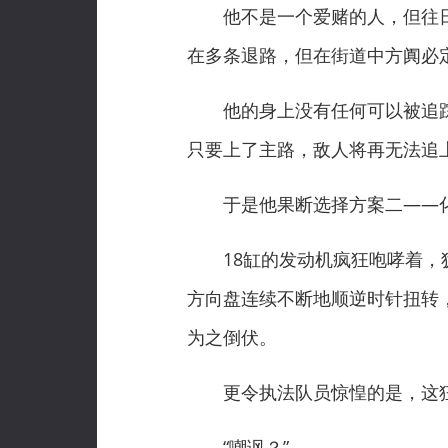
他不是一个爱赌的人，但往日
在多条退路，但在街道中方阗必
他的身上没有任何可以被追踪的
只要上了主路，敌人将再无法追
于是他果断选择方案二——化
18缸的发动机疯狂咆哮着，犹
方向盘连续不断地顺逆时针扭转
为之倒伏。
更令执法队员惊惶的是，这狂
“嘲讽？”