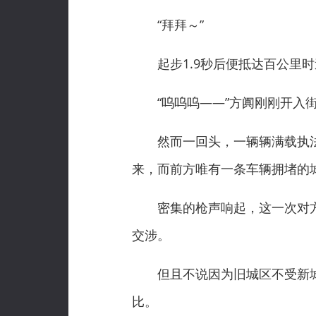
“拜拜～”
起步1.9秒后便抵达百公里时
“呜呜呜——”方阗刚刚开入街
然而一回头，一辆辆满载执法
来，而前方唯有一条车辆拥堵的
密集的枪声响起，这一次对方
交涉。
但且不说因为旧城区不受新城
比。