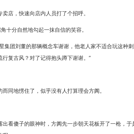
卖店，快速向店内人员打了个招呼。
角十分自然地勾起一抹自信的笑容。
集团刘董的那辆概念车谢谢，他老人家不适合玩这种刺激
流行复古风？对了记得抱头蹲下谢谢。”
而同地愣住了，似乎没有人打算理会方阗。
出看傻子的眼神时，方阗先一步朝天花板开了一枪，于