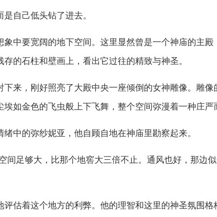
是自己低头钻了进去。
象中要宽阔的地下空间。这里显然曾是一个神庙的主殿
残存的石柱和壁画上，看出它过往的精致与神圣。
下来，刚好照亮了大殿中央一座倾倒的女神雕像。雕像
尘埃如金色的飞虫般上下飞舞，整个空间弥漫着一种庄严
绪中的弥纱妮亚，他自顾自地在神庙里勘察起来。
间足够大，比那个地窖大三倍不止。通风也好，那边似
评估着这个地方的利弊。他的理智和这里的神圣氛围格