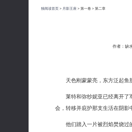
独阅读首页
>
月影王座
> 第一卷 > 第二章
作者：缺
天色刚蒙蒙亮，东方泛起鱼肚
莱特和弥纱妮亚已经离开了军
会，转移并庇护那支生活在阴影
他们踏入一片被烈焰焚烧过的