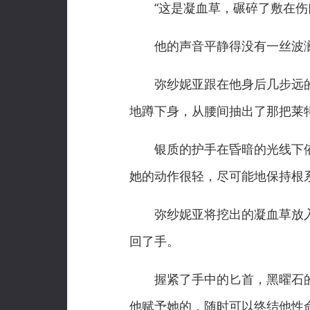
“这是凝血草，碾碎了敷在伤口
他的声音平静得没有一丝波澜
弥纱妮亚跟在他身后几步远的
地蹲下身，从腰间抽出了那把莱
银质的护手在昏暗的光线下依
她的动作很轻，尽可能地保持根
弥纱妮亚将挖出的凝血草放入
回了手。
握紧了手中的匕首，黑曜石的
他赋予她的，随时可以终结他性