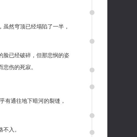
，虽然穹顶已经塌陷了一半，
的脸已经破碎，但那悲悯的姿
而悲伤的死寂。
乎有通往地下暗河的裂缝，
格不入。