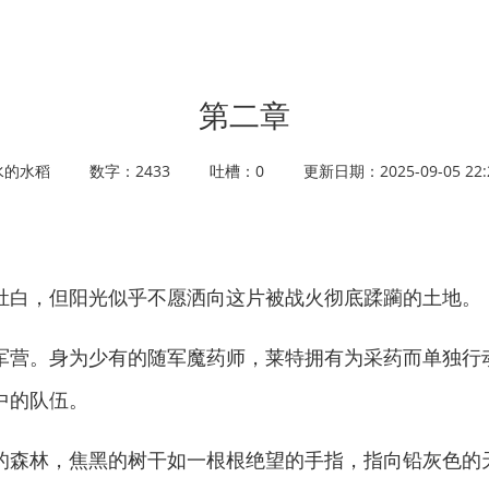
第二章
水的水稻
数字：2433
吐槽：0
更新日期：2025-09-05 22:2
白，但阳光似乎不愿洒向这片被战火彻底蹂躏的土地。
营。身为少有的随军魔药师，莱特拥有为采药而单独行
中的队伍。
森林，焦黑的树干如一根根绝望的手指，指向铅灰色的