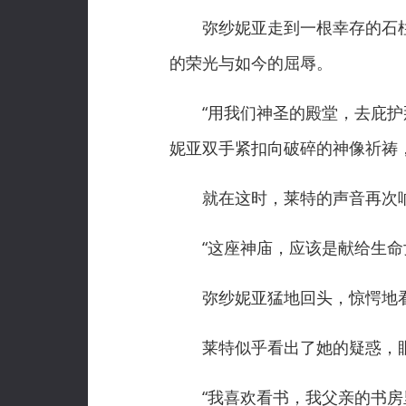
弥纱妮亚走到一根幸存的石柱
的荣光与如今的屈辱。
“用我们神圣的殿堂，去庇护那
妮亚双手紧扣向破碎的神像祈祷
就在这时，莱特的声音再次响
“这座神庙，应该是献给生命女
弥纱妮亚猛地回头，惊愕地看
莱特似乎看出了她的疑惑，眼
“我喜欢看书，我父亲的书房里