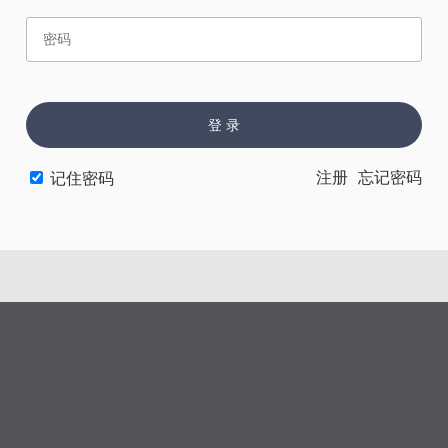
赏
催
票
登 录
上一章
下一章
注册
忘记密码
记住密码