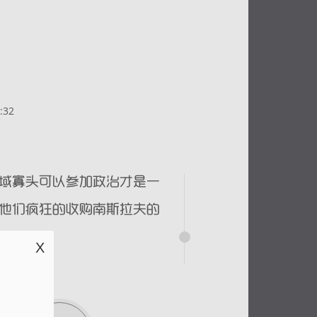
:32
X