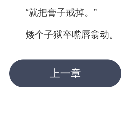
“就把膏子戒掉。”
矮个子狱卒嘴唇翕动。
上一章