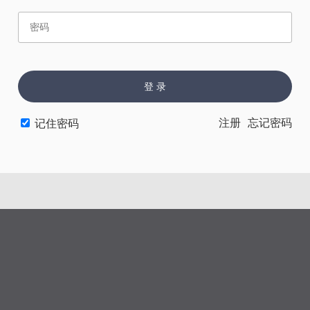
赏
催
票
登 录
上一章
下一章
注册
忘记密码
记住密码