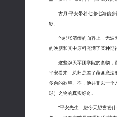
古月·平安带着七濑七海信步而
影。
他那张清癯的面容上，无波无
的晚膳和其中原料充满了某种期
这些炽天军团学院的食物，虽在
平安看来，总归是差了蕴含魔法
多余的欲望。不，他并非以一个
球）之物的真实好奇。
“平安先生，您今天想尝尝什么