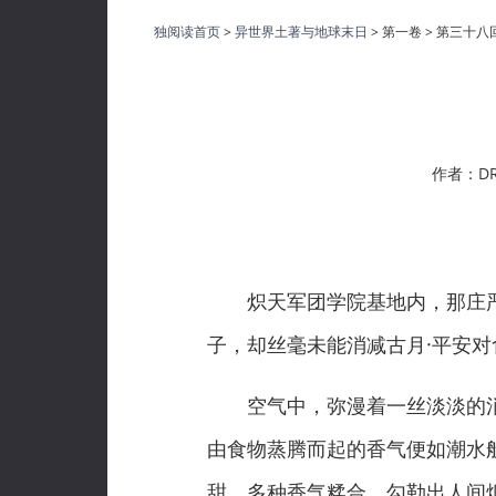
独阅读首页
>
异世界土著与地球末日
> 第一卷 > 第三十八
作者：DR
炽天军团学院基地内，那庄严
子，却丝毫未能消减古月·平安对
空气中，弥漫着一丝淡淡的消
由食物蒸腾而起的香气便如潮水
甜，多种香气糅合，勾勒出人间