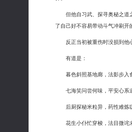
但他自习武、探寻奥秘之道之
了自己好不容易带动斗气冲刷开
反正当初被重伤时没损到他心
有道是：
暮色斜照基地廊，法影步入
七海笑问尝何味，平安心系
后厨探秘米粒异，药性难炼
花生小仆忙穿梭，法目微诧