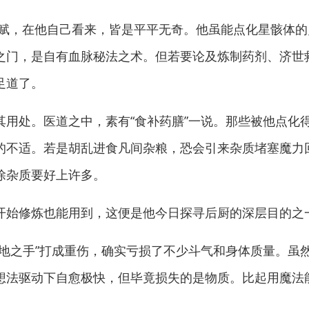
，在他自己看来，皆是平平无奇。他虽能点化星骸体的
之门，是自有血脉秘法之术。但若要论及炼制药剂、济世
足道了。
处。医道之中，素有“食补药膳”一说。那些被他点化
的不适。若是胡乱进食凡间杂粮，恐会引来杂质堵塞魔力
除杂质要好上许多。
始修炼也能用到，这便是他今日探寻后厨的深层目的之
之手”打成重伤，确实亏损了不少斗气和身体质量。虽
想法驱动下自愈极快，但毕竟损失的是物质。比起用魔法