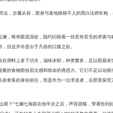
去，步履从容，那身与基地格格不入的黑白法师长袍，
澜，唯有眼底深处，隐约闪烁着一丝若有若无的求索与
待，但这并非是出于凡俗的口腹之欲。
调料上多下功夫，滋味浓郁，种类繁多，足以慰藉末世
能量的食物那份层次感和致命的诱惑力。它们不足以动摇
凡俗食客的身份前往，而是作为一位求道者，去那里探究
呢？”七濑七海跟在他半步之后，声音甜糯，带着恰到好