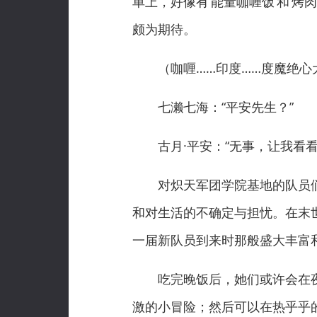
单上，好像有‘能量咖喱饭’和‘
颇为期待。
（咖喱……印度……度魔绝心大
七濑七海：“平安先生？”
古月·平安：“无事，让我看看
对炽天军团学院基地的队员们
和对生活的不确定与担忧。在末
一届新队员到来时那般盛大丰富
吃完晚饭后，她们或许会在夜
激的小冒险；然后可以在热乎乎