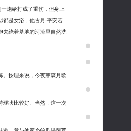
的一炮给打成了重伤，但身上
似都是女浴，他古月·平安若
跑去绕着基地的河流里自然洗
炼。按理来说，今夜茅森月歌
持现状比较好。当然，这一次
味道，竟与他家乡的瓜果蔬菜