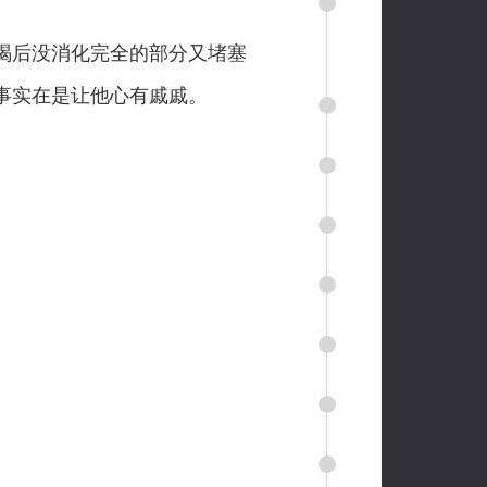
喝后没消化完全的部分又堵塞
事实在是让他心有戚戚。