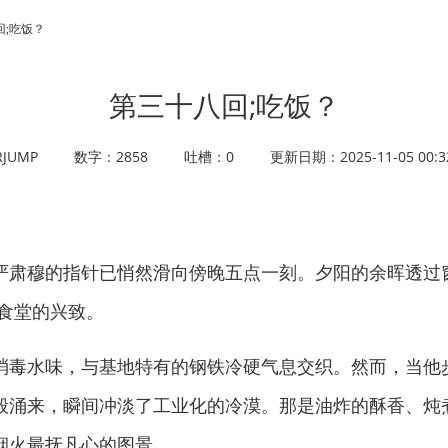
回;吃饭？
第三十八回;吃饭？
JUMP
数字：2858
吐槽：0
更新日期：2025-11-05 00:3
肃穆的指针已悄然滑向傍晚五点一刻。夕阳的余晖透过
食堂的兴致。
毒水味，与基地特有的钢铁冷硬气息交织。然而，当他
般涌来，瞬间冲淡了工业化的冷漠。那是油炸的酥香、炖
烟火最抚凡心的图景。