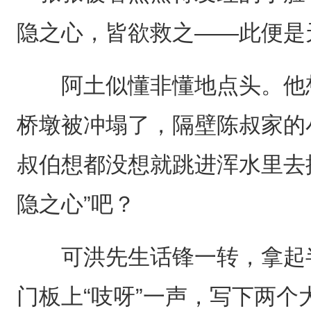
隐之心，皆欲救之——此便是
阿土似懂非懂地点头。他想
桥墩被冲塌了，隔壁陈叔家的
叔伯想都没想就跳进浑水里去
隐之心”吧？
可洪先生话锋一转，拿起半
门板上“吱呀”一声，写下两个