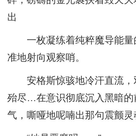
出
一枚凝练着纯粹魔导能量的
准地射向观察哨。
安格斯惊骇地冷汗直流，双
殆尽…在意识彻底沉入黑暗的
气，嘶哑地呢喃出那句震颤灵