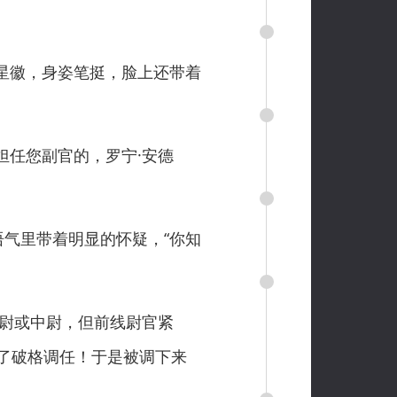
星徽，身姿笔挺，脸上还带着
担任您副官的，罗宁·安德
气里带着明显的怀疑，“你知
上尉或中尉，但前线尉官紧
了破格调任！于是被调下来