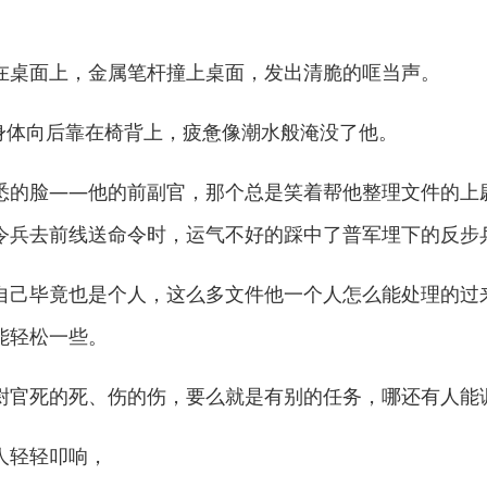
桌面上，金属笔杆撞上桌面，发出清脆的哐当声。
身体向后靠在椅背上，疲惫像潮水般淹没了他。
的脸——他的前副官，那个总是笑着帮他整理文件的上
令兵去前线送命令时，运气不好的踩中了普军埋下的反步
己毕竟也是个人，这么多文件他一个人怎么能处理的过
能轻松一些。
官死的死、伤的伤，要么就是有别的任务，哪还有人能
轻轻叩响，