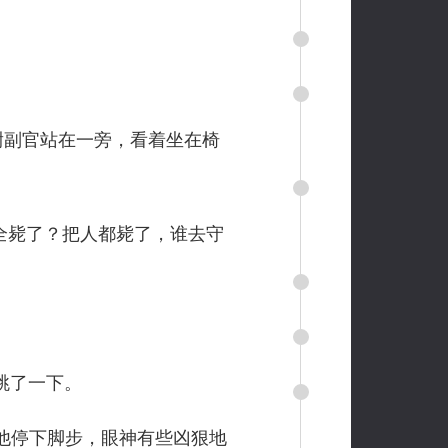
少尉副官站在一旁，看着坐在椅
全毙了？把人都毙了，谁去守
跳了一下。
他停下脚步，眼神有些凶狠地