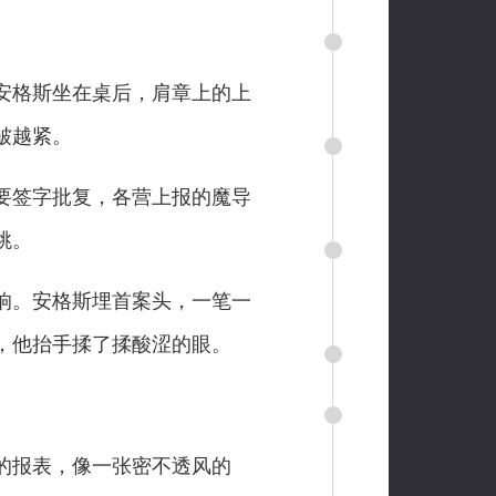
安格斯坐在桌后，肩章上的上
皱越紧。
要签字批复，各营上报的魔导
跳。
响。安格斯埋首案头，一笔一
，他抬手揉了揉酸涩的眼。
的报表，像一张密不透风的