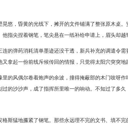
晃悠，昏黄的光线下，摊开的文件铺满了整张原木桌。
。他指尖捏着钢笔，笔尖悬在一纸补给申请上，眉头却越
连的弹药消耗清单墨迹还没干透，新兵补充的调遣令需
他又拿起一份前线斥候传回的情报，只觉得太阳穴突突地
里的风偶尔卷着炮声的余波，撞得掩蔽部的木门吱呀作
划过的沙沙声，成了指挥所里唯一的响动。不知过了多久
格斯猛地攥紧了钢笔。那些永远理不完的文书、填不完