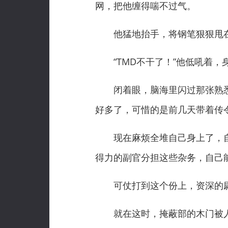
网，把他缠得喘不过气。
他猛地抬手，将钢笔狠狠甩在
“TMD不干了！”他低吼着，
闭着眼，脑海里闪过那张熟悉
好多了，可惜的是前几天带着传
现在麻烦全堆自己身上了，自
得力的副官分担这些杂务，自己
可仗打到这个份上，资深的尉
就在这时，掩蔽部的木门被人