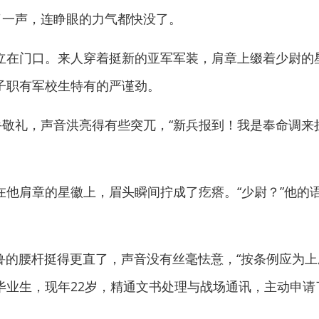
一声，连睁眼的力气都快没了。
在门口。来人穿着挺新的亚军军装，肩章上缀着少尉的
子职有军校生特有的严谨劲。
敬礼，声音洪亮得有些突兀，“新兵报到！我是奉命调来
肩章的星徽上，眉头瞬间拧成了疙瘩。“少尉？”他的语
鲁的腰杆挺得更直了，声音没有丝毫怯意，“按条例应为
毕业生，现年22岁，精通文书处理与战场通讯，主动申请