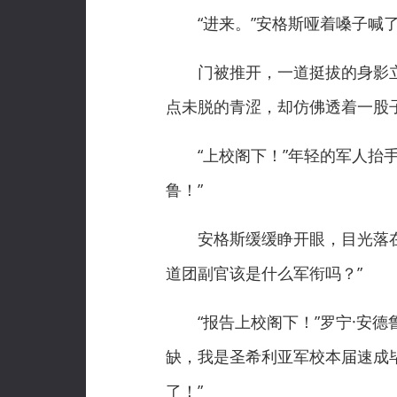
“进来。”安格斯哑着嗓子喊了
门被推开，一道挺拔的身影立
点未脱的青涩，却仿佛透着一股
“上校阁下！”年轻的军人抬手
鲁！”
安格斯缓缓睁开眼，目光落在他
道团副官该是什么军衔吗？”
“报告上校阁下！”罗宁·安德
缺，我是圣希利亚军校本届速成
了！”