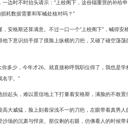
边时不时抬头请示：“上校阁下，这份辎重营的补给申
的损耗数据需要和军械处核对吗？”
安格斯还算满意。不过一口一个“上校阁下”，喊得安
得他下意识抬手摸了摸脸上纵横的刀疤，又碰了碰空荡荡
你多少，今年才26。就直接称呼我职位得了，我也是学
名字。”
抬起头，难以置信地上下打量着安格斯，满脸的不敢置
高大威猛，脸上刻着深浅不一的刀疤，左眼带着真男人
经沙场的沉肃与悍戾。那仅剩的右眼，仿佛看人的时候带