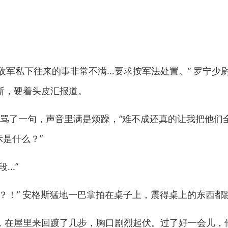
敌军私下往来的事非常不满...要求按军法处置。” 罗宁
斯，硬着头皮汇报道。
咒骂了一句，声音里满是烦躁，“难不成还真的让我把他们
示是什么？”
..”
！” 安格斯猛地一巴掌拍在桌子上，震得桌上的东西都
在屋里来回踱了几步，胸口剧烈起伏。过了好一会儿，