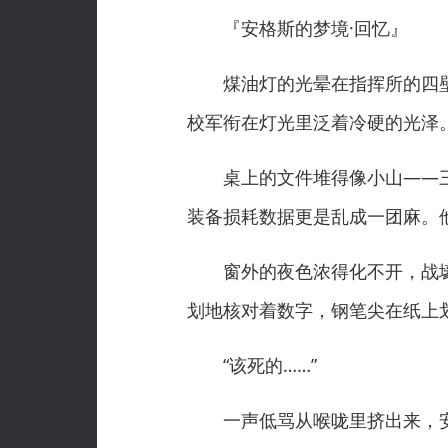
『安格斯的梦境·回忆』
煤油灯的光晕在指挥所的四壁
校军衔在灯光里泛着冷硬的光泽
桌上的文件堆得像小山——三
装备损耗数据更是乱成一团麻。
窗外的夜色浓得化不开，战壕
划地核对着数字，钢笔尖在纸上
“该死的……”
一声低骂从喉咙里挤出来，安