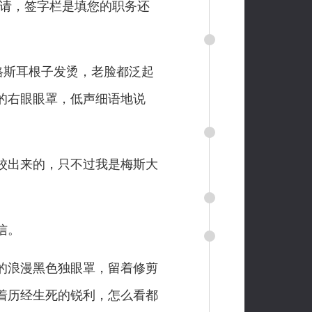
请，签字栏是填您的职务还
格斯耳根子发烫，老脸都泛起
的右眼眼罩，低声细语地说
校出来的，只不过我是梅斯大
信。
的浪漫黑色独眼罩，留着修剪
着历经生死的锐利，怎么看都