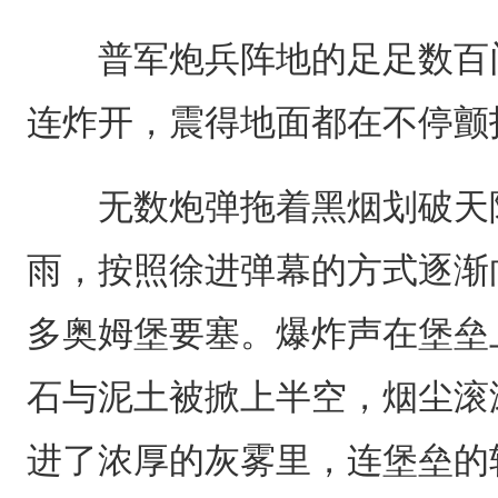
普军炮兵阵地的足足数百门
连炸开，震得地面都在不停颤
无数炮弹拖着黑烟划破天际
雨，按照徐进弹幕的方式逐渐
多奥姆堡要塞。爆炸声在堡垒
石与泥土被掀上半空，烟尘滚
进了浓厚的灰雾里，连堡垒的