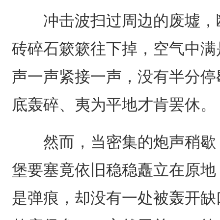
冲击波扫过周边的废墟，断
砖碎石簌簌往下掉，空气中满
声一声紧接一声，没有半分停
底轰碎、夷为平地才肯罢休。
然而，当密集的炮声稍歇，
堡要塞竟依旧稳稳矗立在原地
是弹痕，却没有一处被轰开缺