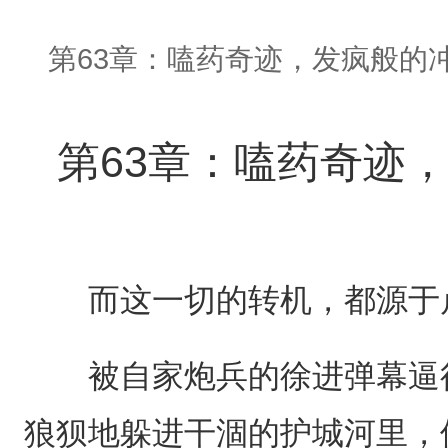
第63章：嗑药奇迹，发疯般的
第63章：嗑药奇迹
而这一切的转机，都源于卢
被自家炮兵的徐进弹幕逼得
狼狈地躲进干涸的护城河里，