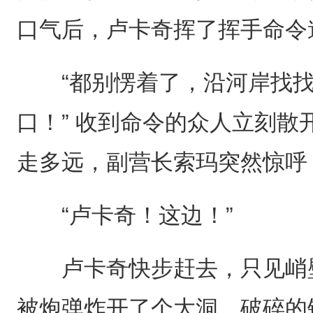
口气后，卢卡奇挥了挥手命令
“都别愣着了，沿河岸找找
口！” 收到命令的众人立刻
走多远，副营长索玛突然惊呼
“卢卡奇！这边！”
卢卡奇快步赶去，只见峭壁
被炮弹炸开了个大洞，破碎的