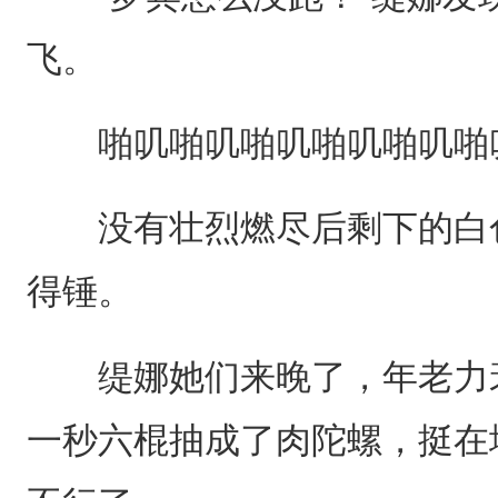
飞。
啪叽啪叽啪叽啪叽啪叽啪
没有壮烈燃尽后剩下的白色
得锤。
缇娜她们来晚了，年老力衰
一秒六棍抽成了肉陀螺，挺在