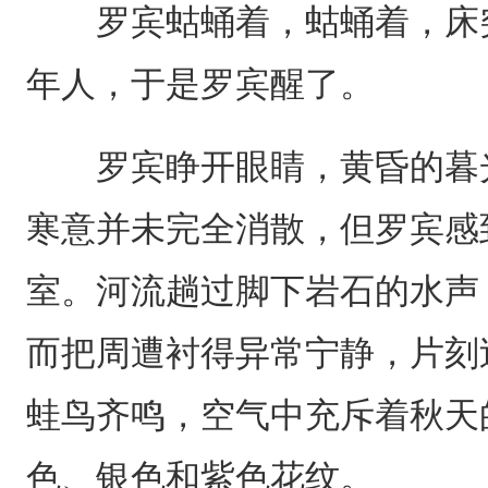
罗宾蛄蛹着，蛄蛹着，床突
年人，于是罗宾醒了。
罗宾睁开眼睛，黄昏的暮光
寒意并未完全消散，但罗宾感
室。河流趟过脚下岩石的水声
而把周遭衬得异常宁静，片刻
蛙鸟齐鸣，空气中充斥着秋天
色、银色和紫色花纹。