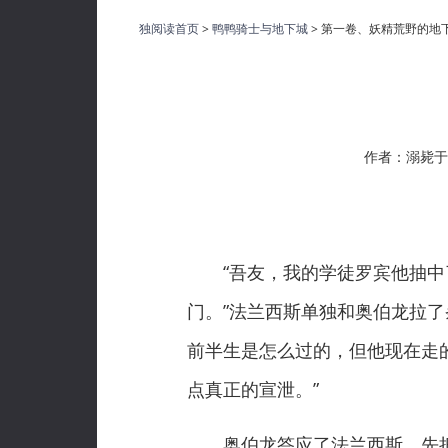
独阅读首页
>
鸭鸭骑士与地下城
> 第一卷、妖精荒野的地
作者：溺毙于
“吾友，我的学徒罗宾他抽中了
门。”法兰西斯单独和奥伯龙拉
前半生是怎么过的，但他现在走
点真正的宣泄。”
奥伯龙答应了法兰西斯，先把罗