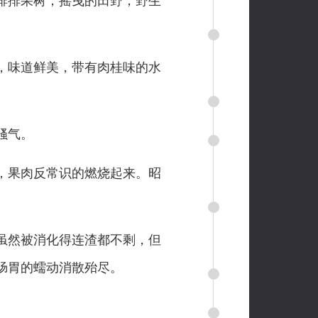
排排果树，摇曳的田野，野生
，味道鲜美，带有肉桂味的水
骚气。
，果肉反常识的燃烧起来。昭
虽然被消化得连渣都不剩，但
肠胃的蠕动消散殆尽。