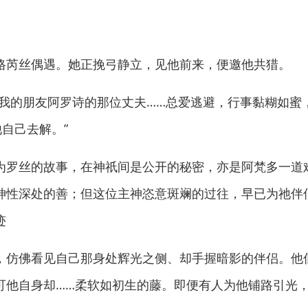
芮丝偶遇。她正挽弓静立，见他前来，便邀他共猎。
的朋友阿罗诗的那位丈夫……总爱逃避，行事黏糊如蜜
他自己去解。”
丝的故事，在神祇间是公开的秘密，亦是阿梵多一道难
神性深处的善；但这位主神恣意斑斓的过往，早已为祂伴
迹
佛看见自己那身处辉光之侧、却手握暗影的伴侣。他低
可他自身却……柔软如初生的藤。即便有人为他铺路引光，