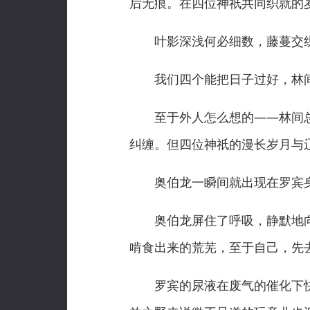
后无痕。在四位神祇共同织就的
叶影深浅何必细数，藤蔓交织
我们四个能把日子过好，林间
至于外人怎么想的——林间总
纠缠。但四位神祇的漫长岁月与
奥伯龙一瞬间就出现在罗宾身
奥伯龙屏住了呼吸，静默地向
啃食出来的荒芜，至于自己，先
罗宾的尿液在废气的催化下快