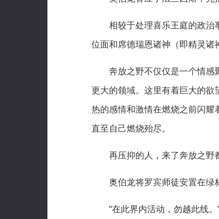
相较于处理喜乐王庭的政治事
位面和席德瑞恩诸神（即精灵诸
奔放之野不仅仅是一个情感聚
更大的领域。这里有着巨大的欲
热的感情和激情在燃烧之前闪耀
直至自己燃烧殆尽。
再压抑的人，来了奔放之野都
奥伯龙将罗宾师徒安置在绿林
“在此界内活动，勿越此线。”