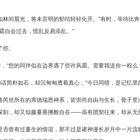
间晨光，将未言明的郁结轻轻化开。“有时，等待比奔
霜自会过去，慌乱反易添乱。”
了些。
，“您的同伴似在边界遇了些许风霜。需要我送你一程么？
话简朴如石，却沉甸甸透着真心，“今日同猎，是记忆里
芮丝所在的席德瑞恩神系，皆崇尚自由与生长，骨子里
深刻，却又似藤蔓垂拂般自在——虽有团契往来，却从无
否曾有过蔓生的情谊，那不过是诸神漫长岁月中一片流