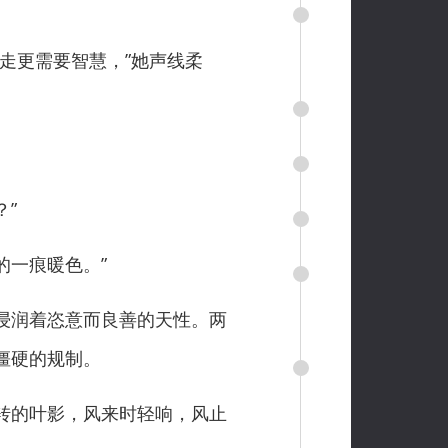
走更需要智慧，”她声线柔
”
的一痕暖色。”
浸润着恣意而良善的天性。两
僵硬的规制。
转的叶影，风来时轻响，风止