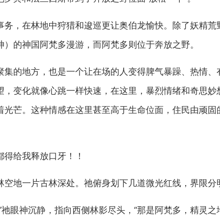
务，在林地中狩猎和逡巡更让奥伯龙愉快。除了妖精荒
神）的神国阿梵多漫游，而阿梵多则位于奔放之野。
集的地方，也是一个让在场的人变得脾气暴躁、热情、
望，变化就像心跳一样快速，在这里，暴烈情绪和奇思妙
着光芒。这种情感在这里甚至高于生命位面，住民由顽固
得给我释放口牙！！
空地一片古林深处。祂俯身划下几道微光红线，界限分
祂眼神沉静，指向西侧林影尽头，“那是阿梵多，精灵之地