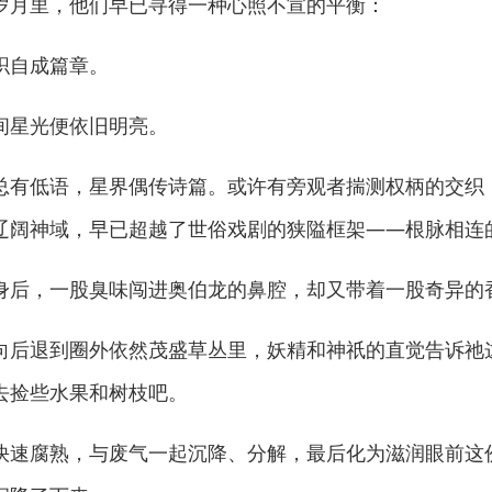
岁月里，他们早已寻得一种心照不宣的平衡：
自成篇章。
星光便依旧明亮。
有低语，星界偶传诗篇。或许有旁观者揣测权柄的交织
辽阔神域，早已超越了世俗戏剧的狭隘框架——根脉相连
后，一股臭味闯进奥伯龙的鼻腔，却又带着一股奇异的
后退到圈外依然茂盛草丛里，妖精和神祇的直觉告诉祂
去捡些水果和树枝吧。
速腐熟，与废气一起沉降、分解，最后化为滋润眼前这