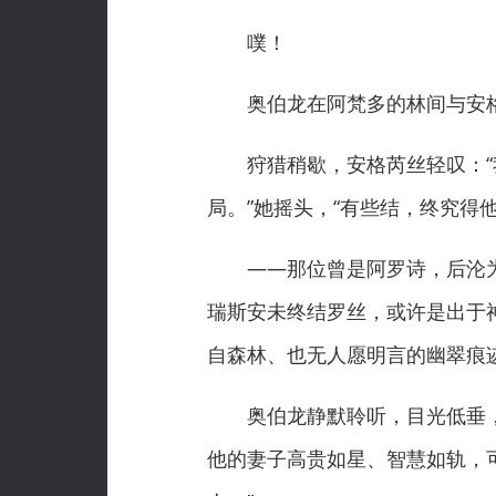
噗！
奥伯龙在阿梵多的林间与安格
狩猎稍歇，安格芮丝轻叹：“我
局。”她摇头，“有些结，终究得
——那位曾是阿罗诗，后沦为罗
瑞斯安未终结罗丝，或许是出于
自森林、也无人愿明言的幽翠痕
奥伯龙静默聆听，目光低垂，仿
他的妻子高贵如星、智慧如轨，