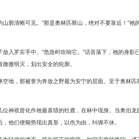
廓清晰可见。“那是奥林匹斯山，绝对不要靠近！”祂
入罗宾手中。“危急时吹响它。”话音落下，祂的身影
般微微明灭，划出安全的轮廓。
空地，那被誉为奔放之野最为安宁的层面。至于奥林匹
位神祇曾化作祂最喜猎的牡鹿，在林中现身。当奥伯龙
后，他们便顺势现出真形，以伤为由，纠缠不休。