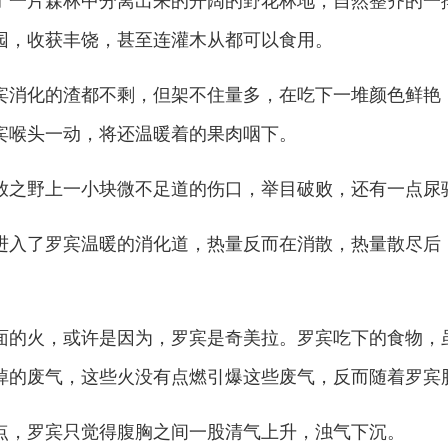
一片森林中分离出来的开阔的野花林地，自然整齐的一
园，收获丰饶，甚至连灌木从都可以食用。
消化的渣都不剩，但架不住量多，在吃下一堆颜色鲜艳
宾喉头一动，将还温暖着的果肉咽下。
之野上一小块微不足道的伤口，举目破败，还有一点尿
入了罗宾温暖的消化道，热量反而在消散，热量散尽后
的火，或许是因为，罗宾是奇美拉。罗宾吃下的食物，
掉的废气，这些火没有点燃引爆这些废气，反而随着罗宾
，罗宾只觉得腹胸之间一股清气上升，浊气下沉。