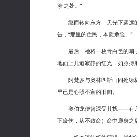
涉’之处。”
继而转向东方，天光下遥远的山
告，“那里的住民，本质危险。”
最后，祂将一枚骨白色的哨子放
地面上几道寂静的红光，如脉搏
阿梵多与奥林匹斯山同处绿林
早已是心照不宣的旧闻。
奥伯龙便曾深受其扰——有几
下瘀伤，从不致命）命中鹿身之