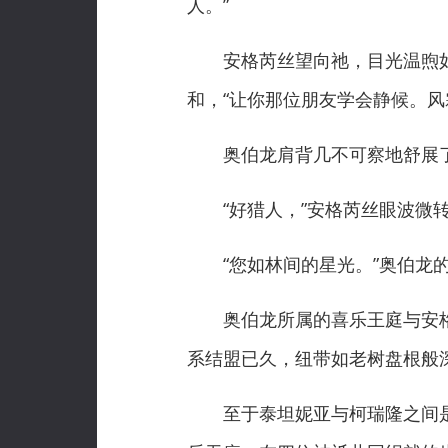
人。”
安格芮丝望向祂，目光温煦如林
和，“让你那位朋友学会静候。风
奥伯龙肩背几不可察地舒展
“好猎人，”安格芮丝眼波微转
“您如林间的星光。”奥伯龙的
奥伯龙所属的喜乐王庭与安格
系结盟已久，纽带如老树盘根般
至于泰坦妮亚与柯瑞隆之间是