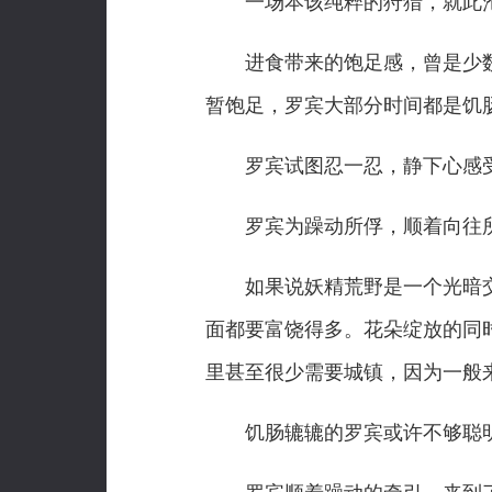
一场本该纯粹的狩猎，就此沦
进食带来的饱足感，曾是少数
暂饱足，罗宾大部分时间都是饥
罗宾试图忍一忍，静下心感受
罗宾为躁动所俘，顺着向往所
如果说妖精荒野是一个光暗交
面都要富饶得多。花朵绽放的同
里甚至很少需要城镇，因为一般
饥肠辘辘的罗宾或许不够聪明