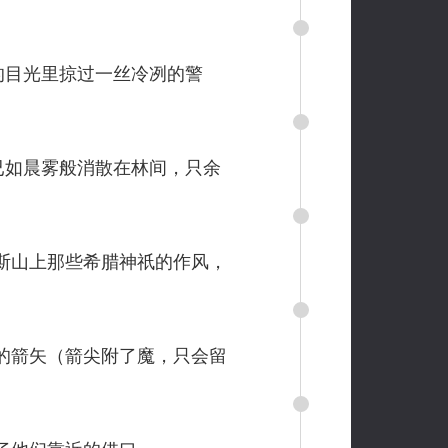
的目光里掠过一丝冷冽的警
已如晨雾般消散在林间，只余
斯山上那些希腊神祇的作风，
的箭矢（箭尖附了魔，只会留