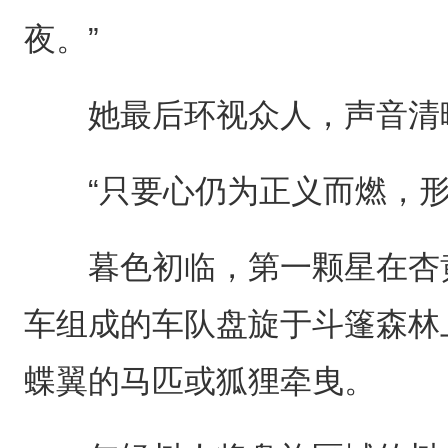
夜。”
她最后环视众人，声音清
“只要心仍为正义而燃，形
暮色初临，第一颗星在杏黄
车组成的车队盘旋于斗篷森林
蝶翼的马匹或狐狸牵曳。