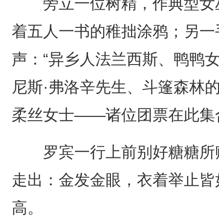
旁立一位树精，作典型女巫
着五人一书的稚拙涂鸦；另一
声：“异乡人法兰西斯、鸭鸭
尼斯·弗洛辛先生、斗篷森林
柔丝女士——诸位团票在此集
罗宾一行上前别好糖糖所赠
走出：金发金眼，衣着举止皆
高。