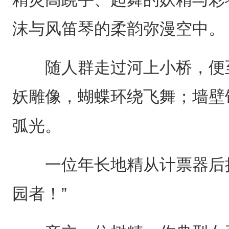
沫与风笛琴的柔韵弥漫空中。
随人群走过河上小桥，便至
妖雕像，蝴蝶环绕飞舞；墙壁
弧光。
一位年长地精从计票器后抬
园者！”