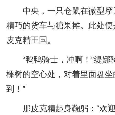
中央，一只仓鼠在微型摩天
精巧的货车与糖果摊。此处便
皮克精王国。
“鸭鸭骑士，冲啊！”缇娜
棵树的空心处，对着里面盘坐
到！”
那皮克精起身鞠躬：“欢迎