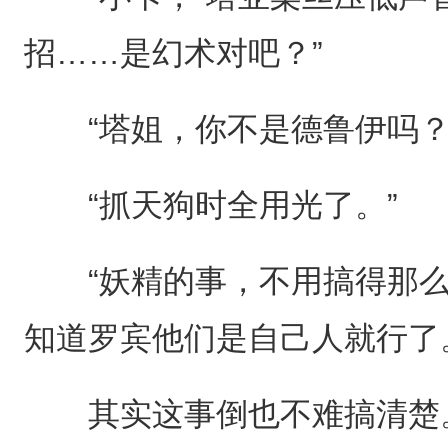
招……是幻术对吧？”
“塔姐，你不是德鲁伊吗？
“抓天狗时全用光了。”
“妖精的事，不用搞得那么清
知道罗宾他们是自己人就行了
其实这事倒也不难搞清楚