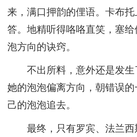
来，满口押韵的俚语。卡布托
答。地精听得咯咯直笑，塞给
泡方向的诀窍。
不出所料，意外还是发生了
她的泡泡偏离方向，朝错误的
己的泡泡追去。
最终，只有罗宾、法兰西斯