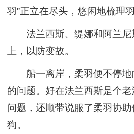
羽”正立在尽头，悠闲地梳理
法兰西斯、缇娜和阿兰尼斯
上，以防变故。
船一离岸，柔羽便不停地向
的问题。好在法兰西斯是个老
问题，还顺带说服了柔羽协助
狗。