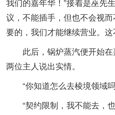
我们的嘉年华！”接着是巫先
议，不能插手，但也不会视而
要的，我们才能继续营业。这
此后，锅炉蒸汽便开始在嘉
两位主人说出实情。
“你知道怎么去棱境领域吗
“契约限制，我不能去，也