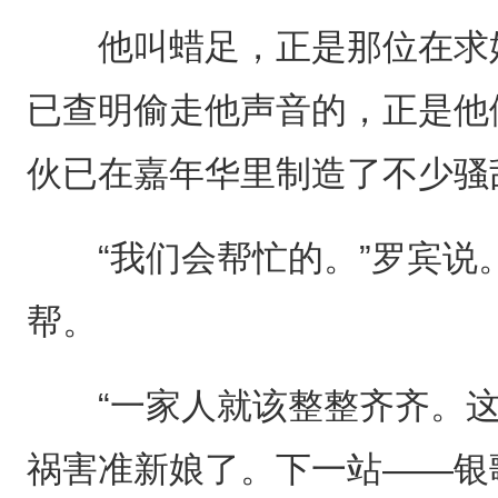
他叫蜡足，正是那位在求婚
已查明偷走他声音的，正是他
伙已在嘉年华里制造了不少骚
“我们会帮忙的。”罗宾说
帮。
“一家人就该整整齐齐。这
祸害准新娘了。下一站——银