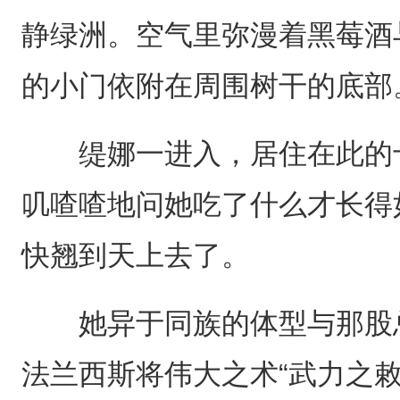
静绿洲。空气里弥漫着黑莓酒
的小门依附在周围树干的底部
缇娜一进入，居住在此的十
叽喳喳地问她吃了什么才长得
快翘到天上去了。
她异于同族的体型与那股总
法兰西斯将伟大之术“武力之