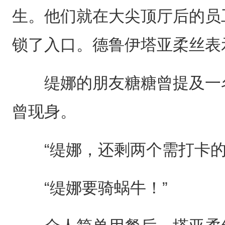
生。他们就在大尖顶厅后的员
锁了入口。德鲁伊塔亚柔丝表
缇娜的朋友糖糖曾提及一名
曾现身。
“缇娜，还剩两个需打卡的
“缇娜要骑蜗牛！”