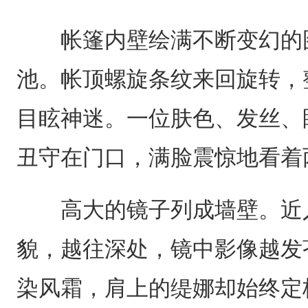
帐篷内壁绘满不断变幻的图
池。帐顶螺旋条纹来回旋转，
目眩神迷。一位肤色、发丝、
丑守在门口，满脸震惊地看着
高大的镜子列成墙壁。近入
貌，越往深处，镜中影像越发
染风霜，肩上的缇娜却始终定