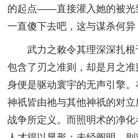
的起点——直接灌入她的被光
一直傻下去吧，这与谋杀何异
武力之敕令其理深深扎根于
包含了刃之准则，却是月之准
身便是驱动寰宇的无声引擎。
神祇皆由祂与其他神祇的对立
战争所定义。而照明术的净化
人才得以显形；未经阐明，则