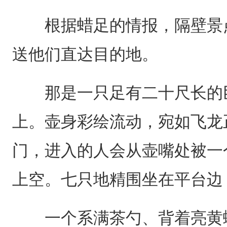
根据蜡足的情报，隔壁景点
送他们直达目的地。
那是一只足有二十尺长的巨
上。壶身彩绘流动，宛如飞龙
门，进入的人会从壶嘴处被一
上空。七只地精围坐在平台边
一个系满茶勺、背着亮黄蝴