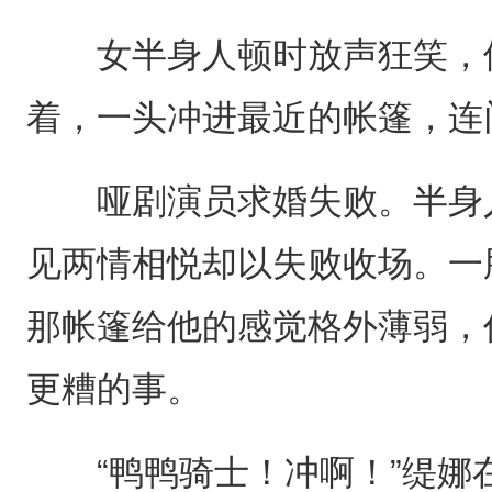
女半身人顿时放声狂笑，倒
着，一头冲进最近的帐篷，连
哑剧演员求婚失败。半身人
见两情相悦却以失败收场。一
那帐篷给他的感觉格外薄弱，
更糟的事。
“鸭鸭骑士！冲啊！”缇娜